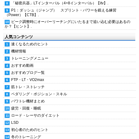
「秘密兵器」LTインターバル（4+8インターバル）【itv】.
P1：ダッシュ（ジャンプ） スプリント・パワーを鍛える練習
（Power）【CTB】.
ピーク調整時にオーバーリーチングにいたるまで追い込む必要はあるの
か？【ヒント】.
人気コンテンツ
速くなるためのヒント
機材情報
トレーニングメニュー
おすすめ動画
おすすめブログ一覧
FTP・LT・VO2max
筋トレ・ストレッチ
ペダリング・ポジション・スキル
パワトレ機材まとめ
疲労・回復・睡眠
ロード・レーサのダイエット
LSD
初心者のためのヒント
冬のトレーニング