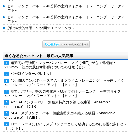
ヒル・インターバル ～40分間の室内サイクル・トレーニング・ワークア
ウト～
ヒル・インターバル ～40分間の室内サイクル・トレーニング・ワークア
ウト～
脂肪燃焼促進用・50分間のスピン・クラス
速くなるためのヒント 最近の人気記事
短期間の高強度インターバルトレーニング（HIIT）が心血管機能・
VO2max・筋力に及ぼす影響についての研究【ヒント】.
30+30インターバル【itv】.
40分間のテンポ走ペースでのヒルクライムトレーニング ～室内サイク
ル・トレーニング・ワークアウト～【ヒント】.
筋力、パワー、持久力強化用・60分間のトレーニング ～室内サイク
ル・トレーニング・ワークアウト～【ヒント】.
A2：AEインターバル 無酸素持久力を鍛える練習（Anaerobic
endurance）【CTB】.
AE4：スプリンターバル 無酸素持久力を鍛える練習（Anaerobic
endurance）【WIB】.
ロードレースにおいてスプリンターとして成功するために必要な条件は？
【ヒント】.