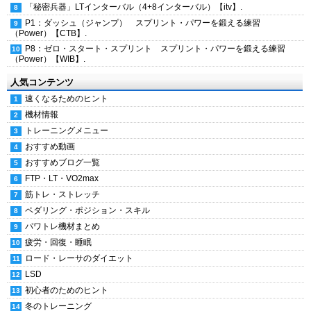
「秘密兵器」LTインターバル（4+8インターバル）【itv】.
P1：ダッシュ（ジャンプ） スプリント・パワーを鍛える練習
（Power）【CTB】.
P8：ゼロ・スタート・スプリント スプリント・パワーを鍛える練習
（Power）【WIB】.
人気コンテンツ
速くなるためのヒント
機材情報
トレーニングメニュー
おすすめ動画
おすすめブログ一覧
FTP・LT・VO2max
筋トレ・ストレッチ
ペダリング・ポジション・スキル
パワトレ機材まとめ
疲労・回復・睡眠
ロード・レーサのダイエット
LSD
初心者のためのヒント
冬のトレーニング