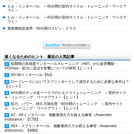
ヒル・インターバル ～40分間の室内サイクル・トレーニング・ワークア
ウト～
ヒル・インターバル ～40分間の室内サイクル・トレーニング・ワークア
ウト～
脂肪燃焼促進用・50分間のスピン・クラス
速くなるためのヒント 最近の人気記事
短期間の高強度インターバルトレーニング（HIIT）が心血管機能・
VO2max・筋力に及ぼす影響についての研究【ヒント】.
30+30インターバル【itv】.
ロードレースにおいてスプリンターとして成功するために必要な条件は？
【ヒント】.
40分間のテンポ走ペースでのヒルクライムトレーニング ～室内サイク
ル・トレーニング・ワークアウト～【ヒント】.
筋力、パワー、持久力強化用・60分間のトレーニング ～室内サイク
ル・トレーニング・ワークアウト～【ヒント】.
A2：AEインターバル 無酸素持久力を鍛える練習（Anaerobic
endurance）【CTB】.
AE4：スプリンターバル 無酸素持久力を鍛える練習（Anaerobic
endurance）【WIB】.