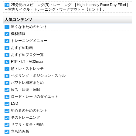
25分間のスピニング(R)トレーニング | High Intensity Race Day Effort |
～室内サイクル・トレーニング・ワークアウト～【ヒント】.
人気コンテンツ
速くなるためのヒント
機材情報
トレーニングメニュー
おすすめ動画
おすすめブログ一覧
FTP・LT・VO2max
筋トレ・ストレッチ
ペダリング・ポジション・スキル
パワトレ機材まとめ
疲労・回復・睡眠
ロード・レーサのダイエット
LSD
初心者のためのヒント
冬のトレーニング
サプリ・食事・補給
立ち読み版