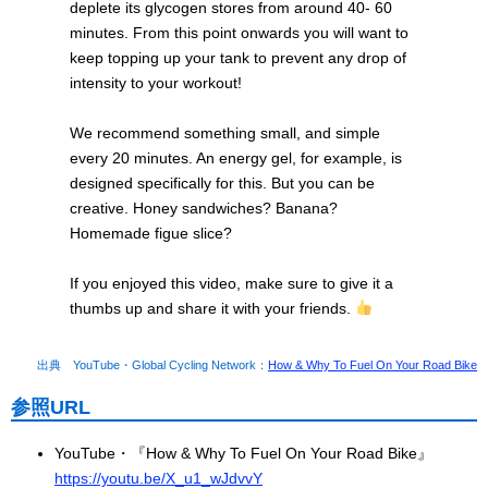
deplete its glycogen stores from around 40- 60
minutes. From this point onwards you will want to
keep topping up your tank to prevent any drop of
intensity to your workout!
We recommend something small, and simple
every 20 minutes. An energy gel, for example, is
designed specifically for this. But you can be
creative. Honey sandwiches? Banana?
Homemade figue slice?
If you enjoyed this video, make sure to give it a
thumbs up and share it with your friends.
出典 YouTube・Global Cycling Network：
How & Why To Fuel On Your Road Bike
参照URL
YouTube・『How & Why To Fuel On Your Road Bike』
https://youtu.be/X_u1_wJdvvY