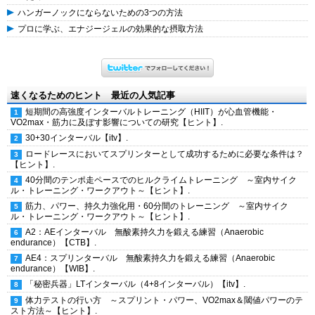
ハンガーノックにならないための3つの方法
プロに学ぶ、エナジージェルの効果的な摂取方法
速くなるためのヒント 最近の人気記事
短期間の高強度インターバルトレーニング（HIIT）が心血管機能・
VO2max・筋力に及ぼす影響についての研究【ヒント】.
30+30インターバル【itv】.
ロードレースにおいてスプリンターとして成功するために必要な条件は？
【ヒント】.
40分間のテンポ走ペースでのヒルクライムトレーニング ～室内サイク
ル・トレーニング・ワークアウト～【ヒント】.
筋力、パワー、持久力強化用・60分間のトレーニング ～室内サイク
ル・トレーニング・ワークアウト～【ヒント】.
A2：AEインターバル 無酸素持久力を鍛える練習（Anaerobic
endurance）【CTB】.
AE4：スプリンターバル 無酸素持久力を鍛える練習（Anaerobic
endurance）【WIB】.
「秘密兵器」LTインターバル（4+8インターバル）【itv】.
体力テストの行い方 ～スプリント・パワー、VO2max＆閾値パワーのテ
スト方法～【ヒント】.