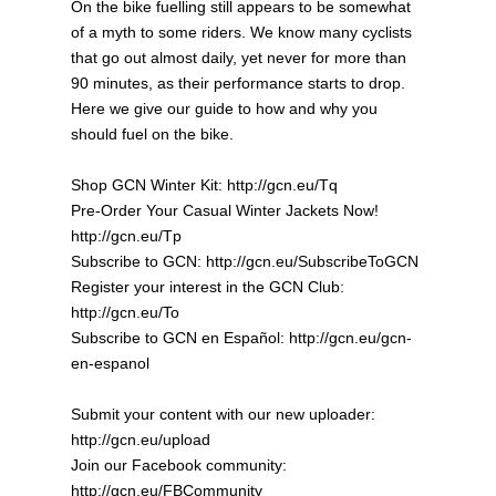
On the bike fuelling still appears to be somewhat
of a myth to some riders. We know many cyclists
that go out almost daily, yet never for more than
90 minutes, as their performance starts to drop.
Here we give our guide to how and why you
should fuel on the bike.
Shop GCN Winter Kit: http://gcn.eu/Tq
Pre-Order Your Casual Winter Jackets Now!
http://gcn.eu/Tp
Subscribe to GCN: http://gcn.eu/SubscribeToGCN
Register your interest in the GCN Club:
http://gcn.eu/To
Subscribe to GCN en Español: http://gcn.eu/gcn-
en-espanol
Submit your content with our new uploader:
http://gcn.eu/upload
Join our Facebook community:
http://gcn.eu/FBCommunity