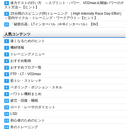
体力テストの行い方 ～スプリント・パワー、VO2max＆閾値パワーのテ
スト方法～【ヒント】.
25分間のスピニング(R)トレーニング | High Intensity Race Day Effort |
～室内サイクル・トレーニング・ワークアウト～【ヒント】.
「秘密兵器」LTインターバル（4+8インターバル）【itv】.
人気コンテンツ
速くなるためのヒント
機材情報
トレーニングメニュー
おすすめ動画
おすすめブログ一覧
FTP・LT・VO2max
筋トレ・ストレッチ
ペダリング・ポジション・スキル
パワトレ機材まとめ
疲労・回復・睡眠
ロード・レーサのダイエット
LSD
初心者のためのヒント
冬のトレーニング