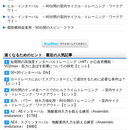
ヒル・インターバル ～40分間の室内サイクル・トレーニング・ワークア
ウト～
ヒル・インターバル ～40分間の室内サイクル・トレーニング・ワークア
ウト～
脂肪燃焼促進用・50分間のスピン・クラス
速くなるためのヒント 最近の人気記事
短期間の高強度インターバルトレーニング（HIIT）が心血管機能・
VO2max・筋力に及ぼす影響についての研究【ヒント】.
30+30インターバル【itv】.
ロードレースにおいてスプリンターとして成功するために必要な条件は？
【ヒント】.
40分間のテンポ走ペースでのヒルクライムトレーニング ～室内サイク
ル・トレーニング・ワークアウト～【ヒント】.
筋力、パワー、持久力強化用・60分間のトレーニング ～室内サイク
ル・トレーニング・ワークアウト～【ヒント】.
A2：AEインターバル 無酸素持久力を鍛える練習（Anaerobic
endurance）【CTB】.
AE4：スプリンターバル 無酸素持久力を鍛える練習（Anaerobic
endurance）【WIB】.