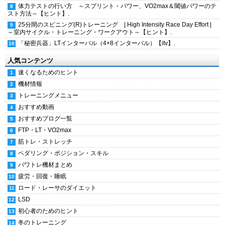
体力テストの行い方 ～スプリント・パワー、VO2max＆閾値パワーのテ
スト方法～【ヒント】.
25分間のスピニング(R)トレーニング | High Intensity Race Day Effort |
～室内サイクル・トレーニング・ワークアウト～【ヒント】.
「秘密兵器」LTインターバル（4+8インターバル）【itv】.
人気コンテンツ
速くなるためのヒント
機材情報
トレーニングメニュー
おすすめ動画
おすすめブログ一覧
FTP・LT・VO2max
筋トレ・ストレッチ
ペダリング・ポジション・スキル
パワトレ機材まとめ
疲労・回復・睡眠
ロード・レーサのダイエット
LSD
初心者のためのヒント
冬のトレーニング