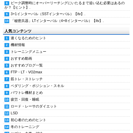
ピーク調整時にオーバーリーチングにいたるまで追い込む必要はあるの
か？【ヒント】.
3+1インターバル（SSTインターバル）【itv】.
「秘密兵器」LTインターバル（4+8インターバル）【itv】.
人気コンテンツ
速くなるためのヒント
機材情報
トレーニングメニュー
おすすめ動画
おすすめブログ一覧
FTP・LT・VO2max
筋トレ・ストレッチ
ペダリング・ポジション・スキル
パワトレ機材まとめ
疲労・回復・睡眠
ロード・レーサのダイエット
LSD
初心者のためのヒント
冬のトレーニング