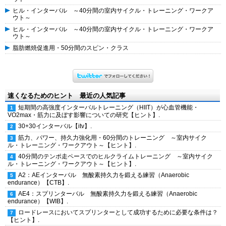
ヒル・インターバル ～40分間の室内サイクル・トレーニング・ワークア
ウト～
ヒル・インターバル ～40分間の室内サイクル・トレーニング・ワークア
ウト～
脂肪燃焼促進用・50分間のスピン・クラス
速くなるためのヒント 最近の人気記事
短期間の高強度インターバルトレーニング（HIIT）が心血管機能・
VO2max・筋力に及ぼす影響についての研究【ヒント】.
30+30インターバル【itv】.
筋力、パワー、持久力強化用・60分間のトレーニング ～室内サイク
ル・トレーニング・ワークアウト～【ヒント】.
40分間のテンポ走ペースでのヒルクライムトレーニング ～室内サイク
ル・トレーニング・ワークアウト～【ヒント】.
A2：AEインターバル 無酸素持久力を鍛える練習（Anaerobic
endurance）【CTB】.
AE4：スプリンターバル 無酸素持久力を鍛える練習（Anaerobic
endurance）【WIB】.
ロードレースにおいてスプリンターとして成功するために必要な条件は？
【ヒント】.