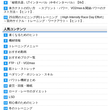
「秘密兵器」LTインターバル（4+8インターバル）【itv】.
体力テストの行い方 ～スプリント・パワー、VO2max＆閾値パワーのテ
スト方法～【ヒント】.
25分間のスピニング(R)トレーニング | High Intensity Race Day Effort |
～室内サイクル・トレーニング・ワークアウト～【ヒント】.
人気コンテンツ
速くなるためのヒント
機材情報
トレーニングメニュー
おすすめ動画
おすすめブログ一覧
FTP・LT・VO2max
筋トレ・ストレッチ
ペダリング・ポジション・スキル
パワトレ機材まとめ
疲労・回復・睡眠
ロード・レーサのダイエット
LSD
初心者のためのヒント
冬のトレーニング