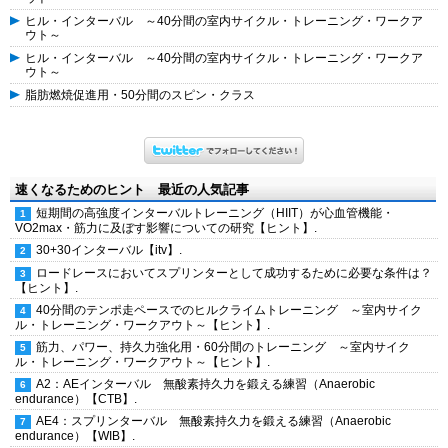
ヒル・インターバル ～40分間の室内サイクル・トレーニング・ワークア
ウト～
ヒル・インターバル ～40分間の室内サイクル・トレーニング・ワークア
ウト～
脂肪燃焼促進用・50分間のスピン・クラス
速くなるためのヒント 最近の人気記事
短期間の高強度インターバルトレーニング（HIIT）が心血管機能・
VO2max・筋力に及ぼす影響についての研究【ヒント】.
30+30インターバル【itv】.
ロードレースにおいてスプリンターとして成功するために必要な条件は？
【ヒント】.
40分間のテンポ走ペースでのヒルクライムトレーニング ～室内サイク
ル・トレーニング・ワークアウト～【ヒント】.
筋力、パワー、持久力強化用・60分間のトレーニング ～室内サイク
ル・トレーニング・ワークアウト～【ヒント】.
A2：AEインターバル 無酸素持久力を鍛える練習（Anaerobic
endurance）【CTB】.
AE4：スプリンターバル 無酸素持久力を鍛える練習（Anaerobic
endurance）【WIB】.