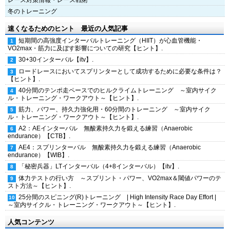
レース対策情報・レース戦術
冬のトレーニング
速くなるためのヒント 最近の人気記事
短期間の高強度インターバルトレーニング（HIIT）が心血管機能・
VO2max・筋力に及ぼす影響についての研究【ヒント】.
30+30インターバル【itv】.
ロードレースにおいてスプリンターとして成功するために必要な条件は？
【ヒント】.
40分間のテンポ走ペースでのヒルクライムトレーニング ～室内サイク
ル・トレーニング・ワークアウト～【ヒント】.
筋力、パワー、持久力強化用・60分間のトレーニング ～室内サイク
ル・トレーニング・ワークアウト～【ヒント】.
A2：AEインターバル 無酸素持久力を鍛える練習（Anaerobic
endurance）【CTB】.
AE4：スプリンターバル 無酸素持久力を鍛える練習（Anaerobic
endurance）【WIB】.
「秘密兵器」LTインターバル（4+8インターバル）【itv】.
体力テストの行い方 ～スプリント・パワー、VO2max＆閾値パワーのテ
スト方法～【ヒント】.
25分間のスピニング(R)トレーニング | High Intensity Race Day Effort |
～室内サイクル・トレーニング・ワークアウト～【ヒント】.
人気コンテンツ