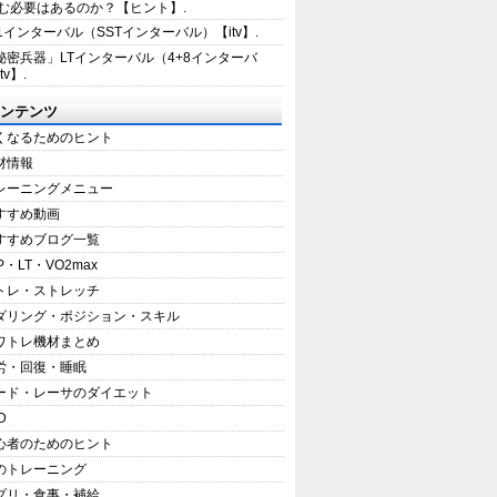
む必要はあるのか？【ヒント】.
+1インターバル（SSTインターバル）【itv】.
秘密兵器」LTインターバル（4+8インターバ
tv】.
ンテンツ
くなるためのヒント
材情報
レーニングメニュー
すすめ動画
すすめブログ一覧
P・LT・VO2max
トレ・ストレッチ
ダリング・ポジション・スキル
ワトレ機材まとめ
労・回復・睡眠
ード・レーサのダイエット
D
心者のためのヒント
のトレーニング
プリ・食事・補給