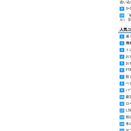
追い込
3
「
ル）【i
人気コ
速
機
ト
お
お
FT
筋
ペ
パ
疲
ロ
LS
初
冬
サ