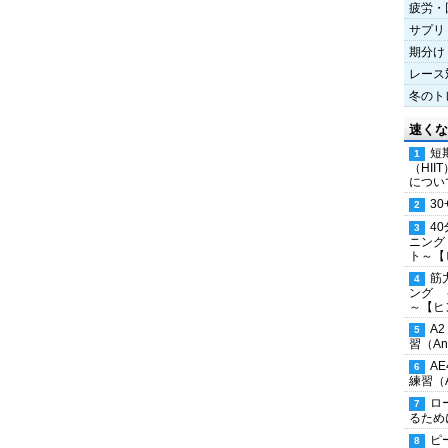
疲労・
サプリ
期分け
レース
冬のト
速くな
短
（HI
につい
30
4
ニング
ト～【
筋
ング 
～【ヒ
A
習（Ana
A
練習（An
ロ
るため
ピ