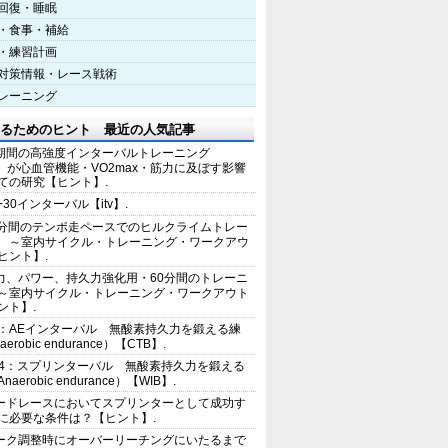
回復・睡眠
・食事・補給
・練習計画
対策情報・レース戦術
レーニング
るためのヒント 最近の人気記事
期間の高強度インターバルトレーニング
IT）が心血管機能・VO2max・筋力に及ぼす影響
ての研究【ヒント】.
+30インターバル【itv】.
0分間のテンポ走ペースでのヒルクライムトレー
 ～室内サイクル・トレーニング・ワークアウ
ヒント】.
力、パワー、持久力強化用・60分間のトレーニ
～室内サイクル・トレーニング・ワークアウト
ント】.
2：AEインターバル 無酸素持久力を鍛える練
erobic endurance）【CTB】.
E4：スプリンターバル 無酸素持久力を鍛える
aerobic endurance）【WIB】.
ードレースにおいてスプリンターとして成功す
に必要な条件は？【ヒント】.
ーク調整時にオーバーリーチングにいたるまで