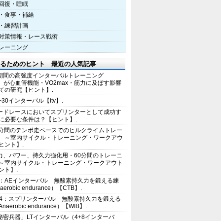
回復・睡眠
・食事・補給
・練習計画
対策情報・レース戦術
レーニング
るためのヒント 最近の人気記事
期間の高強度インターバルトレーニング
IT）が心血管機能・VO2max・筋力に及ぼす影響
ての研究【ヒント】.
+30インターバル【itv】.
ードレースにおいてスプリンターとして成功す
に必要な条件は？【ヒント】.
0分間のテンポ走ペースでのヒルクライムトレー
 ～室内サイクル・トレーニング・ワークアウ
ヒント】.
力、パワー、持久力強化用・60分間のトレーニ
～室内サイクル・トレーニング・ワークアウト
ント】.
2：AEインターバル 無酸素持久力を鍛える練
erobic endurance）【CTB】.
E4：スプリンターバル 無酸素持久力を鍛える
aerobic endurance）【WIB】.
秘密兵器」LTインターバル（4+8インターバ