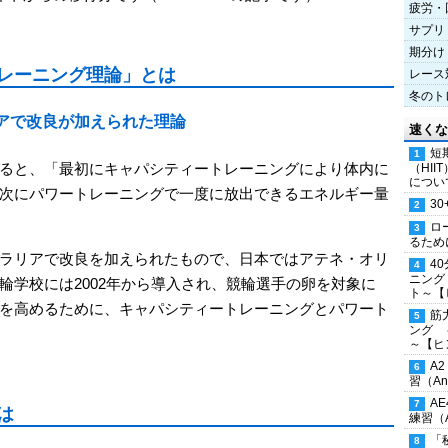
疲労・
サプリ
期分け
レーニング理論」とは
レース
冬のト
アで改良が加えられた理論
速くな
短
ると、「最初にキャパシティートレーニングにより体内に
（HI
につい
次にパワートレーニングで一度に放出できるエネルギー量
30
ロ
るため
ラリアで改良を加えられたもので、日本ではアテネ・オリ
4
ニング
輪学校には2002年から導入され、競輪選手の卵を対象に
ト～【
を高めるために、キャパシティートレーニングとパワート
筋
ング 
～【ヒ
A
習（Ana
A
は
練習（An
「