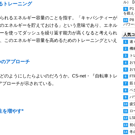
ル）【i
るトレーニング
P
を鍛える
られるエネルギー容量のことを指す。「キャパシティーが
P
パワー
のエネルギーを貯えておける」という意味であり、エネル
ーを使ってダッシュを繰り返す能力が高くなると考えられ
人気コ
、このエネルギー容量を高めるためのトレーニングといえ
速
機
ト
つのアプローチ
お
お
のようにしたらよいのだろうか。CS-net・『自転車トレ
FT
アプローチが示されている。
筋
ペ
パ
疲
生を増やす*
ロ
LS
*
初
冬