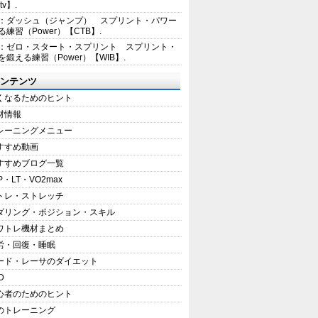
tv】.
1：ダッシュ（ジャンプ） スプリント・パワー
練習（Power）【CTB】.
8：ゼロ・スタート・スプリント スプリント・
を鍛える練習（Power）【WIB】.
ンテンツ
くなるためのヒント
材情報
レーニングメニュー
すすめ動画
すすめブログ一覧
P・LT・VO2max
トレ・ストレッチ
ダリング・ポジション・スキル
ワトレ機材まとめ
労・回復・睡眠
ード・レーサのダイエット
D
心者のためのヒント
のトレーニング