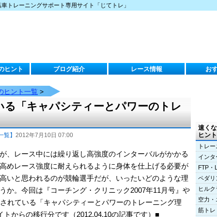
転車トレーニングサポート専用サイト「じてトレ」
のヒント
ブログ紹介
レース情報
お
のヒント一覧
>
いる「キャパシティーとパワーのトレ
速くな
ヒント
一覧】
2012年7月10日 07:00
トレー
が、レース中には繰り返し高強度のインターバルがかかる
インタ
高めレース強度に耐えられるように身体を仕上げる必要が
FTP・
高いと思われるのが競輪選手だが、いったいどのような理
ペダリ
ヒルク
か。今回は『コーチング・クリニック2007年11月号』や
空力・
採用されている「キャパシティーとパワーのトレーニング理
筋トレ
からの移行分です（2012.04.10の記事です）■