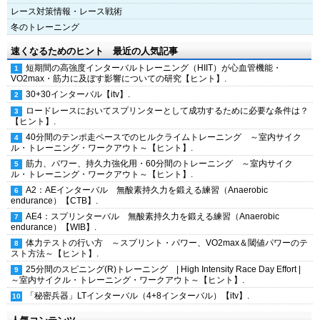
レース対策情報・レース戦術
冬のトレーニング
速くなるためのヒント 最近の人気記事
短期間の高強度インターバルトレーニング（HIIT）が心血管機能・
VO2max・筋力に及ぼす影響についての研究【ヒント】.
30+30インターバル【itv】.
ロードレースにおいてスプリンターとして成功するために必要な条件は？
【ヒント】.
40分間のテンポ走ペースでのヒルクライムトレーニング ～室内サイク
ル・トレーニング・ワークアウト～【ヒント】.
筋力、パワー、持久力強化用・60分間のトレーニング ～室内サイク
ル・トレーニング・ワークアウト～【ヒント】.
A2：AEインターバル 無酸素持久力を鍛える練習（Anaerobic
endurance）【CTB】.
AE4：スプリンターバル 無酸素持久力を鍛える練習（Anaerobic
endurance）【WIB】.
体力テストの行い方 ～スプリント・パワー、VO2max＆閾値パワーのテ
スト方法～【ヒント】.
25分間のスピニング(R)トレーニング | High Intensity Race Day Effort |
～室内サイクル・トレーニング・ワークアウト～【ヒント】.
「秘密兵器」LTインターバル（4+8インターバル）【itv】.