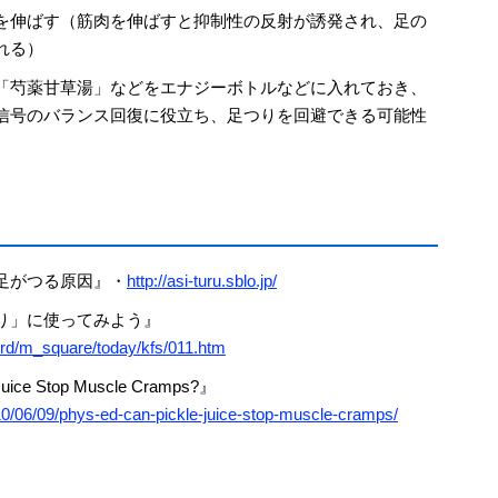
を伸ばす（筋肉を伸ばすと抑制性の反射が誘発され、足の
れる）
「芍薬甘草湯」などをエナジーボトルなどに入れておき、
信号のバランス回復に役立ち、足つりを回避できる可能性
足がつる原因』・
http://asi-turu.sblo.jp/
り」に使ってみよう』
ord/m_square/today/kfs/011.htm
uice Stop Muscle Cramps?』
010/06/09/phys-ed-can-pickle-juice-stop-muscle-cramps/