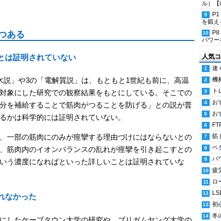
ル）【i
P
を鍛える
P
つある
パワー
人気コ
とは証明されていない
速
機
水説」や3の「電解質説」は、もともと1世紀も前に、高温
ト
対象にした研究での観察結果をもとにしている。そこでの
お
分を補給することで筋肉がつることを防げる」との説が普
お
るかは科学的には証明されていない。
FT
筋
、一部の筋肉にのみが痙攣する理由づけにはならないとの
ペ
、筋肉内のイオンバランスの乱れが痙攣を引き起こすとの
パ
いう濃度になればといった詳しいことは証明されていな
疲
ロ
LS
れなかった
初
冬
にしたケープタウン大学の研究や、ブリガムヤング大学の