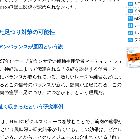
サ
肉の痙攣に関係が認められなかった。
立
期
レ
た足つり対策の可能性
ヒ
プ
アンバランスが原因という説
997年にケープダウン大学の運動生理学者マーティン・シュ
、神経系によって伝達される「収縮を誘発する信号」と
にバランスが取られている。激しいレースや練習などによ
るとこの信号のバランスが崩れ、筋肉が過敏になる。この
肉の痙攣（足のつり）につながる、という理屈だ。
速く収まったという研究事例
では、60mlのピクルスジュースを飲むことで、筋肉の痙攣が
まるという興味深い研究結果が出ている。この効果は、ピクル
ていることから、ピクルスジュースに含まれている「酢」