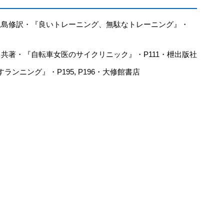
 児島修訳・『良いトレーニング、無駄なトレーニング』・
田共著・『自転車女医のサイクリニック』・P111・枻出版社
ンニング』・P195, P196・大修館書店