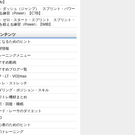
tv】.
1：ダッシュ（ジャンプ） スプリント・パワー
練習（Power）【CTB】.
8：ゼロ・スタート・スプリント スプリント・
を鍛える練習（Power）【WIB】.
ンテンツ
くなるためのヒント
材情報
レーニングメニュー
すすめ動画
すすめブログ一覧
P・LT・VO2max
トレ・ストレッチ
ダリング・ポジション・スキル
ワトレ機材まとめ
労・回復・睡眠
ード・レーサのダイエット
D
心者のためのヒント
のトレーニング