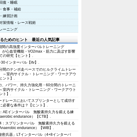
回復・睡眠
・食事・補給
・練習計画
対策情報・レース戦術
レーニング
るためのヒント 最近の人気記事
期間の高強度インターバルトレーニング
IT）が心血管機能・VO2max・筋力に及ぼす影響
ての研究【ヒント】.
+30インターバル【itv】.
0分間のテンポ走ペースでのヒルクライムトレー
 ～室内サイクル・トレーニング・ワークアウ
ヒント】.
力、パワー、持久力強化用・60分間のトレーニ
～室内サイクル・トレーニング・ワークアウト
ント】.
ードレースにおいてスプリンターとして成功す
に必要な条件は？【ヒント】.
2：AEインターバル 無酸素持久力を鍛える練
erobic endurance）【CTB】.
E4：スプリンターバル 無酸素持久力を鍛える
aerobic endurance）【WIB】.
秘密兵器」LTインターバル（4+8インターバ