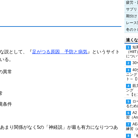
疲労・
サプリ
期分け
レース
冬のト
速くな
短
な説として、『
足がつる原因 予防と病気
』というサイト
（HI
につい
いる。
30
4
の異常
ニング
ト～【
筋
ング 
常
～【ヒ
ロ
境条件
るため
A
習（Ana
A
はあまり関係がなく5の「神経説」が最も有力になりつつあ
練習（An
「