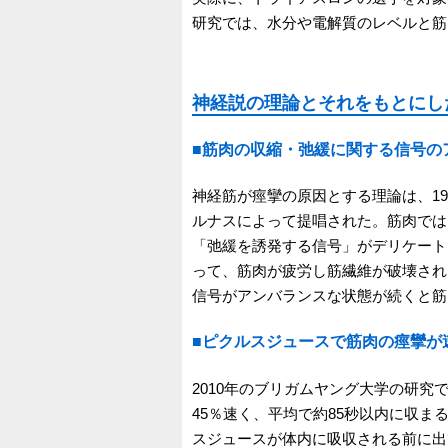
研究では、水分や電解質のレベルと筋
神経説の理論とそれをもとにし
■筋肉の収縮・弛緩に関する信号の
神経筋が痙攣の原因とする理論は、1
ルナスによって提唱された。筋肉では
「弛緩を誘発する信号」がデリケート
って、筋肉が疲労し筋繊維が破壊され
信号がアンバランスな状態が続くと筋
■ピクルスジュースで筋肉の痙攣が
2010年のブリガムヤング大学の研究
45％速く、平均で約85秒以内に収
スジュースが体内に吸収される前に出