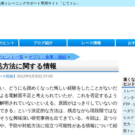
転車トレーニングサポート専用サイト「じてトレ」
のヒント
ブログ紹介
レース情報
お
のヒント一覧
>
サプリ・食事・補給
>
処方法に関する情報
ース戦術】
2012年5月30日 07:00
速くな
ヒント
い、どうにも踏めくなった悔しい経験をしたことがないだ
トレー
よる電解質不足と考えられていたが、これを否定するよう
インタ
解明されていないといえる。原因がはっきりしていないの
FTP・
できる」という決定的な方法は、残念ながら現段階ではな
ペダリ
そうな興味深い研究事例も出てきている。今回は、足つり
ヒルク
空力・
や、予防や対処方法に役立つ可能性がある情報について紹
筋トレ