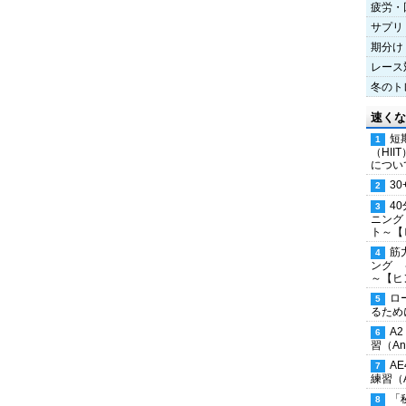
疲労・
サプリ
期分け
レース
冬のト
速くな
短
（HI
につい
30
4
ニング
ト～【
筋
ング 
～【ヒ
ロ
るため
A
習（Ana
A
練習（An
「