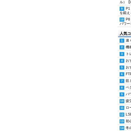
ル）【i
P
を鍛える
P
パワー
人気コ
速
機
ト
お
お
FT
筋
ペ
パ
疲
ロ
LS
初
冬