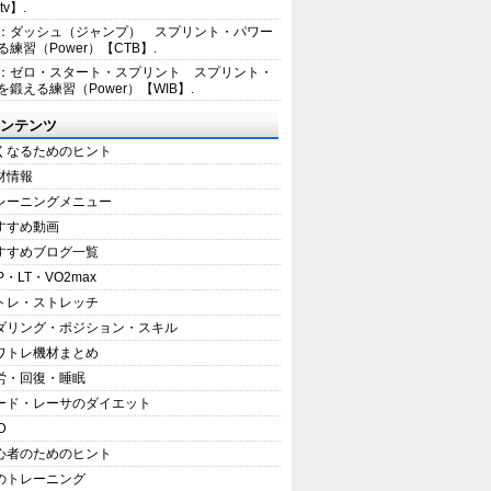
tv】.
1：ダッシュ（ジャンプ） スプリント・パワー
練習（Power）【CTB】.
8：ゼロ・スタート・スプリント スプリント・
を鍛える練習（Power）【WIB】.
ンテンツ
くなるためのヒント
材情報
レーニングメニュー
すすめ動画
すすめブログ一覧
P・LT・VO2max
トレ・ストレッチ
ダリング・ポジション・スキル
ワトレ機材まとめ
労・回復・睡眠
ード・レーサのダイエット
D
心者のためのヒント
のトレーニング