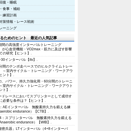
回復・睡眠
・食事・補給
・練習計画
対策情報・レース戦術
レーニング
るためのヒント 最近の人気記事
期間の高強度インターバルトレーニング
IT）が心血管機能・VO2max・筋力に及ぼす影響
ての研究【ヒント】.
+30インターバル【itv】.
0分間のテンポ走ペースでのヒルクライムトレー
 ～室内サイクル・トレーニング・ワークアウ
ヒント】.
力、パワー、持久力強化用・60分間のトレーニ
～室内サイクル・トレーニング・ワークアウト
ント】.
ードレースにおいてスプリンターとして成功す
に必要な条件は？【ヒント】.
2：AEインターバル 無酸素持久力を鍛える練
erobic endurance）【CTB】.
E4：スプリンターバル 無酸素持久力を鍛える
aerobic endurance）【WIB】.
秘密兵器」LTインターバル（4+8インターバ