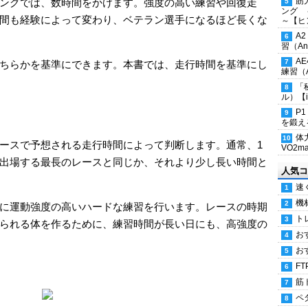
筋
ングでは、数時間をかけます。強度の高い練習や回復走
ング 
間も経験によって変わり、ベテラン選手になるほど長くな
～【ヒ
A
習（Ana
A
ちらかを基準にできます。本書では、走行時間を基準にし
練習（An
「
ル）【i
P
を鍛える
体
ースで予想される走行時間によって判断します。通常、1
VO2
出場する最長のレースと同じか、それより少し長い時間と
人気コ
速
機
に運動強度の高いハードな練習を行います。レースの時期
ト
られる体を作るために、練習時間が長い日にも、高強度の
お
お
FT
筋
ペ