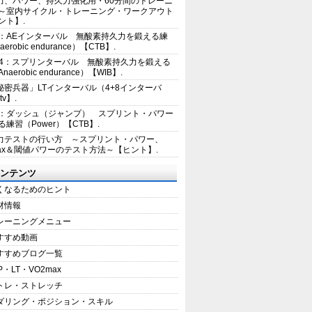
力、パワー、持久力強化用・60分間のトレーニ
～室内サイクル・トレーニング・ワークアウト
ント】.
2：AEインターバル 無酸素持久力を鍛える練
erobic endurance）【CTB】.
E4：スプリンターバル 無酸素持久力を鍛える
aerobic endurance）【WIB】.
秘密兵器」LTインターバル（4+8インターバ
tv】.
1：ダッシュ（ジャンプ） スプリント・パワー
練習（Power）【CTB】.
力テストの行い方 ～スプリント・パワー、
max＆閾値パワーのテスト方法～【ヒント】.
ンテンツ
くなるためのヒント
材情報
レーニングメニュー
すすめ動画
すすめブログ一覧
P・LT・VO2max
トレ・ストレッチ
ダリング・ポジション・スキル