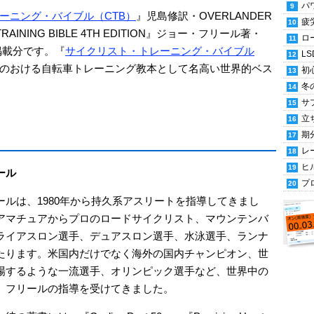
パ
ーニング・バイブル（CTB）
』児島修訳・OVERLANDER
疲
RAINING BIBLE 4TH EDITION』ジョー・フリール著・
ロ
ム掲載分です。『
サイクリスト・トレーニング・バイブル
LS
のおける自転車トレーニング教本として名高い世界的ベス
初
冬
サ
立
期
レ
ヒ
ール
プ
ールは、1980年から持久系アスリートを指導してきまし
アマチュアからプロのロードサイクリスト、マウンテンバ
ライアスロン選手、デュアスロン選手、水泳選手、ランナ
たります。米国内だけでなく海外の国内チャンピオン、世
場するような一流選手、オリンピック選手など、世界中の
、フリールの指導を受けてきました。