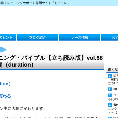
転車トレーニングサポート専用サイト「じてトレ」
のヒント
ブログ紹介
レース情報
お
ング・バイブル【立ち読み版】vol.68
uration）
速くな
短
（HI
ion）
につい
30
ロ
変わる
るため
4
ン中に大幅に変わります。
ニング
ト～【