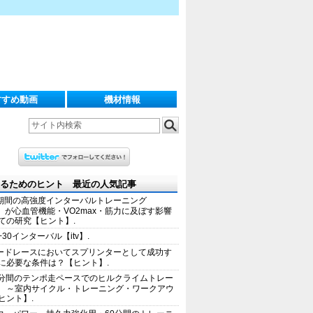
すすめ動画
機材情報
るためのヒント 最近の人気記事
期間の高強度インターバルトレーニング
IT）が心血管機能・VO2max・筋力に及ぼす影響
ての研究【ヒント】.
+30インターバル【itv】.
ードレースにおいてスプリンターとして成功す
に必要な条件は？【ヒント】.
0分間のテンポ走ペースでのヒルクライムトレー
 ～室内サイクル・トレーニング・ワークアウ
ヒント】.