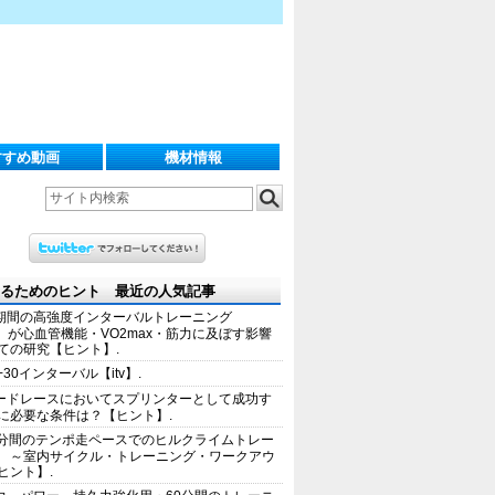
すすめ動画
機材情報
るためのヒント 最近の人気記事
期間の高強度インターバルトレーニング
IT）が心血管機能・VO2max・筋力に及ぼす影響
ての研究【ヒント】.
+30インターバル【itv】.
ードレースにおいてスプリンターとして成功す
に必要な条件は？【ヒント】.
0分間のテンポ走ペースでのヒルクライムトレー
 ～室内サイクル・トレーニング・ワークアウ
ヒント】.