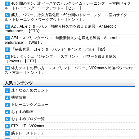
40分間のテンポ走ペースでのヒルクライムトレーニング ～室内サイク
ル・トレーニング・ワークアウト～【ヒント】.
筋力、パワー、持久力強化用・60分間のトレーニング ～室内サイク
ル・トレーニング・ワークアウト～【ヒント】.
A2：AEインターバル 無酸素持久力を鍛える練習（Anaerobic
endurance）【CTB】.
AE4：スプリンターバル 無酸素持久力を鍛える練習（Anaerobic
endurance）【WIB】.
「秘密兵器」LTインターバル（4+8インターバル）【itv】.
P1：ダッシュ（ジャンプ） スプリント・パワーを鍛える練習
（Power）【CTB】.
体力テストの行い方 ～スプリント・パワー、VO2max＆閾値パワーのテ
スト方法～【ヒント】.
人気コンテンツ
速くなるためのヒント
機材情報
トレーニングメニュー
おすすめ動画
おすすめブログ一覧
FTP・LT・VO2max
筋トレ・ストレッチ