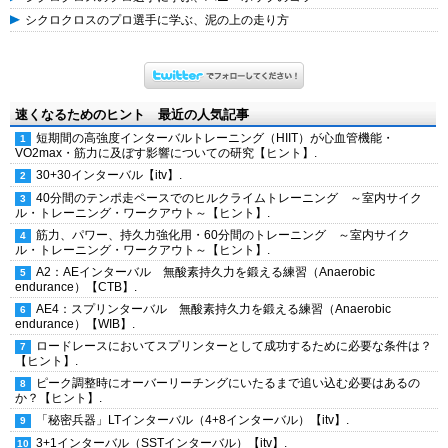
シクロクロスのプロ選手に学ぶ、泥の上の走り方
速くなるためのヒント 最近の人気記事
短期間の高強度インターバルトレーニング（HIIT）が心血管機能・
VO2max・筋力に及ぼす影響についての研究【ヒント】.
30+30インターバル【itv】.
40分間のテンポ走ペースでのヒルクライムトレーニング ～室内サイク
ル・トレーニング・ワークアウト～【ヒント】.
筋力、パワー、持久力強化用・60分間のトレーニング ～室内サイク
ル・トレーニング・ワークアウト～【ヒント】.
A2：AEインターバル 無酸素持久力を鍛える練習（Anaerobic
endurance）【CTB】.
AE4：スプリンターバル 無酸素持久力を鍛える練習（Anaerobic
endurance）【WIB】.
ロードレースにおいてスプリンターとして成功するために必要な条件は？
【ヒント】.
ピーク調整時にオーバーリーチングにいたるまで追い込む必要はあるの
か？【ヒント】.
「秘密兵器」LTインターバル（4+8インターバル）【itv】.
3+1インターバル（SSTインターバル）【itv】.