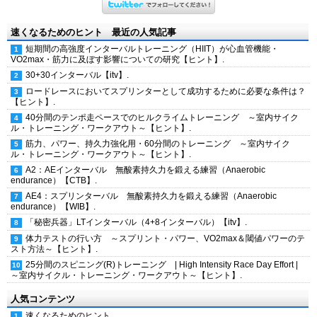
速くなるためのヒント 最近の人気記事
短期間の高強度インターバルトレーニング（HIIT）が心血管機能・
VO2max・筋力に及ぼす影響についての研究【ヒント】.
30+30インターバル【itv】.
ロードレースにおいてスプリンターとして成功するために必要な条件は？
【ヒント】.
40分間のテンポ走ペースでのヒルクライムトレーニング ～室内サイク
ル・トレーニング・ワークアウト～【ヒント】.
筋力、パワー、持久力強化用・60分間のトレーニング ～室内サイク
ル・トレーニング・ワークアウト～【ヒント】.
A2：AEインターバル 無酸素持久力を鍛える練習（Anaerobic
endurance）【CTB】.
AE4：スプリンターバル 無酸素持久力を鍛える練習（Anaerobic
endurance）【WIB】.
「秘密兵器」LTインターバル（4+8インターバル）【itv】.
体力テストの行い方 ～スプリント・パワー、VO2max＆閾値パワーのテ
スト方法～【ヒント】.
25分間のスピニング(R)トレーニング | High Intensity Race Day Effort |
～室内サイクル・トレーニング・ワークアウト～【ヒント】.
人気コンテンツ
速くなるためのヒント