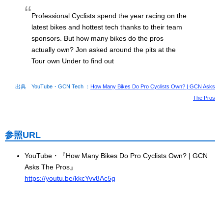
Professional Cyclists spend the year racing on the
latest bikes and hottest tech thanks to their team
sponsors. But how many bikes do the pros
actually own? Jon asked around the pits at the
Tour own Under to find out
出典 YouTube・GCN Tech ：
How Many Bikes Do Pro Cyclists Own? | GCN Asks
The Pros
参照URL
YouTube・『How Many Bikes Do Pro Cyclists Own? | GCN
Asks The Pros』
https://youtu.be/kkcYvv8Ac5g