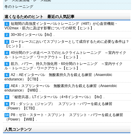
レース対策情報・レース戦術
冬のトレーニング
速くなるためのヒント 最近の人気記事
短期間の高強度インターバルトレーニング（HIIT）が心血管機能・
VO2max・筋力に及ぼす影響についての研究【ヒント】.
30+30インターバル【itv】.
ロードレースにおいてスプリンターとして成功するために必要な条件は？
【ヒント】.
40分間のテンポ走ペースでのヒルクライムトレーニング ～室内サイク
ル・トレーニング・ワークアウト～【ヒント】.
筋力、パワー、持久力強化用・60分間のトレーニング ～室内サイク
ル・トレーニング・ワークアウト～【ヒント】.
A2：AEインターバル 無酸素持久力を鍛える練習（Anaerobic
endurance）【CTB】.
AE4：スプリンターバル 無酸素持久力を鍛える練習（Anaerobic
endurance）【WIB】.
「秘密兵器」LTインターバル（4+8インターバル）【itv】.
P1：ダッシュ（ジャンプ） スプリント・パワーを鍛える練習
（Power）【CTB】.
P8：ゼロ・スタート・スプリント スプリント・パワーを鍛える練習
（Power）【WIB】.
人気コンテンツ