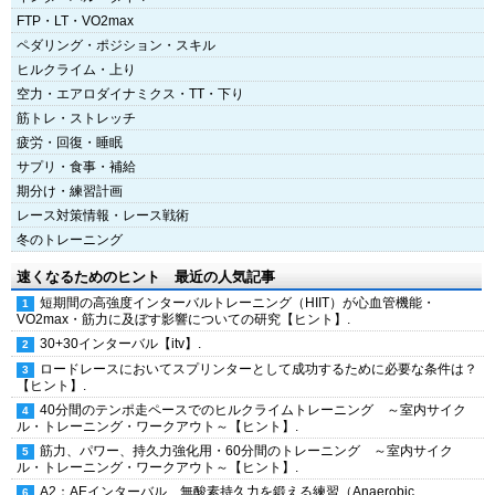
FTP・LT・VO2max
ペダリング・ポジション・スキル
ヒルクライム・上り
空力・エアロダイナミクス・TT・下り
筋トレ・ストレッチ
疲労・回復・睡眠
サプリ・食事・補給
期分け・練習計画
レース対策情報・レース戦術
冬のトレーニング
速くなるためのヒント 最近の人気記事
短期間の高強度インターバルトレーニング（HIIT）が心血管機能・
VO2max・筋力に及ぼす影響についての研究【ヒント】.
30+30インターバル【itv】.
ロードレースにおいてスプリンターとして成功するために必要な条件は？
【ヒント】.
40分間のテンポ走ペースでのヒルクライムトレーニング ～室内サイク
ル・トレーニング・ワークアウト～【ヒント】.
筋力、パワー、持久力強化用・60分間のトレーニング ～室内サイク
ル・トレーニング・ワークアウト～【ヒント】.
A2：AEインターバル 無酸素持久力を鍛える練習（Anaerobic