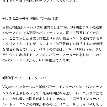
ライアルや逃げの時のペーシングにも役立ちます。
例：3×(12分+6分) 閾値パワー/回復走
目標心拍数は88～92％の範囲内としますが、1時間走テストの結果
やレースにおける実際のパフォーマンスに応じて調整してくださ
い。ここで示した目標心拍数よりも高い割合（％）を維持できるサ
イクリストもいますが、人によっては下限値すら維持するのが無理
な場合もあるでしょう。ベストの方法は、40kmTTを行うか、クリ
テリウムに出場することです。パワー・メーターがあれば、これら
のパワー・データから、FTPを推定できます。
■閾値下パワー・インターバル
VO
maxインターバルと閾値パワー・インターバルは、パフォーマ
2
ンスを向上させるうえで、最も時間効率がよいトレーニング方法で
す。しかし最大の問題があります。それは、「高強度インターバ
ル・トレーニングの効果があるのは、メニューをしっかりやり切っ