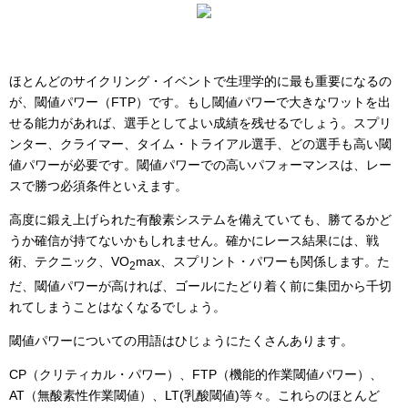
ほとんどのサイクリング・イベントで生理学的に最も重要になるの
が、閾値パワー（FTP）です。もし閾値パワーで大きなワットを出
せる能力があれば、選手としてよい成績を残せるでしょう。スプリ
ンター、クライマー、タイム・トライアル選手、どの選手も高い閾
値パワーが必要です。閾値パワーでの高いパフォーマンスは、レー
スで勝つ必須条件といえます。
高度に鍛え上げられた有酸素システムを備えていても、勝てるかど
うか確信が持てないかもしれません。確かにレース結果には、戦
術、テクニック、VO
max、スプリント・パワーも関係します。た
2
だ、閾値パワーが高ければ、ゴールにたどり着く前に集団から千切
れてしまうことはなくなるでしょう。
閾値パワーについての用語はひじょうにたくさんあります。
CP（クリティカル・パワー）、FTP（機能的作業閾値パワー）、
AT（無酸素性作業閾値）、LT(乳酸閾値)等々。これらのほとんど