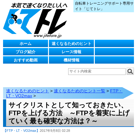
自転車トレーニングサポート専用サ
イト「じてトレ」
ホーム
速くなるためのヒント
ブログ紹介
レース情報
おすすめ動画
機材情報
速くなるためのヒント
>
速くなるためのヒント一覧
>
FTP・
LT・VO2max
>
サイクリストとして知っておきたい、
FTPを上げる方法 ～FTPを着実に上げ
ていく最も確実な方法は？～
【FTP・LT・VO2max】
2017年9月8日 02:28