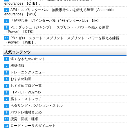
endurance）【CTB】.
AE4：スプリンターバル 無酸素持久力を鍛える練習（Anaerobic
endurance）【WIB】.
「秘密兵器」LTインターバル（4+8インターバル）【itv】.
P1：ダッシュ（ジャンプ） スプリント・パワーを鍛える練習
（Power）【CTB】.
P8：ゼロ・スタート・スプリント スプリント・パワーを鍛える練習
（Power）【WIB】.
人気コンテンツ
速くなるためのヒント
機材情報
トレーニングメニュー
おすすめ動画
おすすめブログ一覧
FTP・LT・VO2max
筋トレ・ストレッチ
ペダリング・ポジション・スキル
パワトレ機材まとめ
疲労・回復・睡眠
ロード・レーサのダイエット