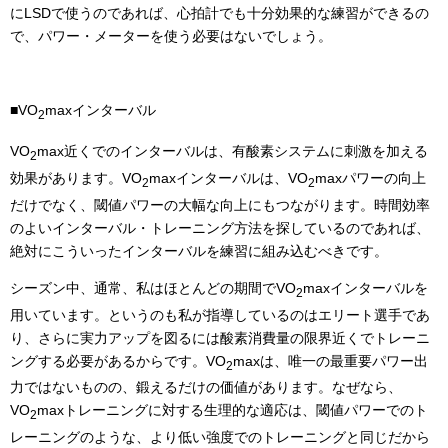
にLSDで使うのであれば、心拍計でも十分効果的な練習ができるの
で、パワー・メーターを使う必要はないでしょう。
■VO
maxインターバル
2
VO
max近くでのインターバルは、有酸素システムに刺激を加える
2
効果があります。VO
maxインターバルは、VO
maxパワーの向上
2
2
だけでなく、閾値パワーの大幅な向上にもつながります。時間効率
のよいインターバル・トレーニング方法を探しているのであれば、
絶対にこういったインターバルを練習に組み込むべきです。
シーズン中、通常、私はほとんどの期間でVO
maxインターバルを
2
用いています。というのも私が指導しているのはエリート選手であ
り、さらに実力アップを図るには酸素消費量の限界近くでトレーニ
ングする必要があるからです。VO
maxは、唯一の最重要パワー出
2
力ではないものの、鍛えるだけの価値があります。なぜなら、
VO
maxトレーニングに対する生理的な適応は、閾値パワーでのト
2
レーニングのような、より低い強度でのトレーニングと同じだから