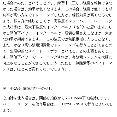
た場合のみだ」ということです。練習中に正しい強度を維持できな
かった場合は、効果が低くなります。この場合、強度は低くても成
功率が高い方法でトレーニングした方が、練習効果は高くなるでし
ょう。私自身の経験としては、高強度インターバル・トレーニング
の成功率は、最大下強度のインターバルよりも低いと思います。し
かし閾値下パワー・インターバルは、適切な量さえこなせば、大き
な効果が期待できます。「この強度では無酸素域に入ることなく、
また、かなり高い酸素消費量でトレーニングを行うことができるの
で、生理学的なスイート・スポットといえる」との主張もありま
す。閾値下パワーでトレーニングすれば、有酸素システムを大幅に
向上させることができるでしょう（ただし、無酸素系のパフォーマ
ンスは、ほとんど変わらないでしょう）。
例：4×15分 閾値パワーの少し下
心拍計を使う場合は、閾値心拍数から5～10bpm下で維持します。
パワー・メーターを使う場合は、FTPの90～95％で行うとよいでし
ょう。