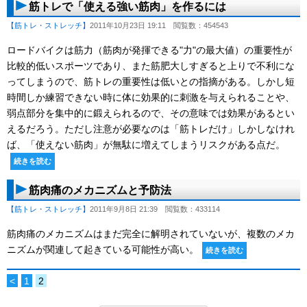
筋トレで「使える強い筋肉」を作るには
【筋トレ・ストレッチ】
2011年10月23日 19:11
閲覧数：454543
ロードバイクは筋力（筋肉が発揮できる"力"の最大値）の重要性が
比較的低いスポーツであり、また筋肥大しすぎると上りで不利にな
ってしまうので、筋トレの重要性は低いとの指摘がある。しかし短
時間しか練習できない時に体に効果的に刺激を与えられることや、
弱点部分を集中的に鍛えられるので、その意味では効果があるとい
えるだろう。ただし注意が必要なのは「筋トレだけ」しかしなけれ
ば、「使えない筋肉」が無駄に増えてしまうリスクがある点だ。
続きを読む
筋肉痛のメカニズムと予防法
【筋トレ・ストレッチ】
2011年9月8日 21:39
閲覧数：433114
筋肉痛のメカニズムはまだ完全に解明されていないが、複数のメカ
ニズムが関連して起きている可能性が高い。
続きを読む
<
1
2