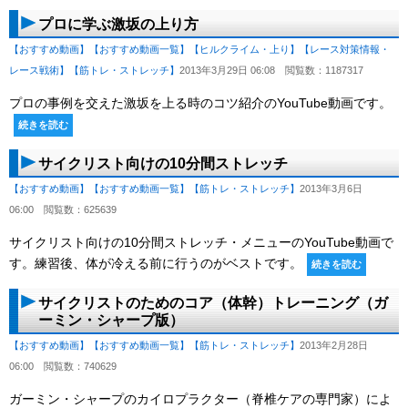
プロに学ぶ激坂の上り方
【おすすめ動画】
【おすすめ動画一覧】
【ヒルクライム・上り】
【レース対策情報・
レース戦術】
【筋トレ・ストレッチ】
2013年3月29日 06:08
閲覧数：1187317
プロの事例を交えた激坂を上る時のコツ紹介のYouTube動画です。
続きを読む
サイクリスト向けの10分間ストレッチ
【おすすめ動画】
【おすすめ動画一覧】
【筋トレ・ストレッチ】
2013年3月6日
06:00
閲覧数：625639
サイクリスト向けの10分間ストレッチ・メニューのYouTube動画で
す。練習後、体が冷える前に行うのがベストです。
続きを読む
サイクリストのためのコア（体幹）トレーニング（ガ
ーミン・シャープ版）
【おすすめ動画】
【おすすめ動画一覧】
【筋トレ・ストレッチ】
2013年2月28日
06:00
閲覧数：740629
ガーミン・シャープのカイロプラクター（脊椎ケアの専門家）によ