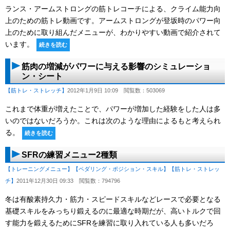
ランス・アームストロングの筋トレコーチによる、クライム能力向
上のための筋トレ動画です。アームストロングが登坂時のパワー向
上のために取り組んだメニューが、わかりやすい動画で紹介されて
います。
続きを読む
筋肉の増減がパワーに与える影響のシミュレーショ
ン・シート
【筋トレ・ストレッチ】
2012年1月9日 10:09
閲覧数：503069
これまで体重が増えたことで、パワーが増加した経験をした人は多
いのではないだろうか。これは次のような理由によるもと考えられ
る。
続きを読む
SFRの練習メニュー2種類
【トレーニングメニュー】
【ペダリング・ポジション・スキル】
【筋トレ・ストレッ
チ】
2011年12月30日 09:33
閲覧数：794796
冬は有酸素持久力・筋力・スピードスキルなどレースで必要となる
基礎スキルをみっちり鍛えるのに最適な時期だが、高いトルクで回
す能力を鍛えるためにSFRを練習に取り入れている人も多いだろ