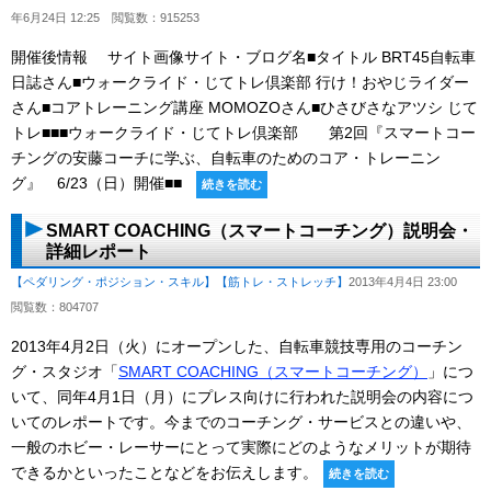
年6月24日 12:25
閲覧数：915253
開催後情報 サイト画像サイト・ブログ名■タイトル BRT45自転車
日誌さん■ウォークライド・じてトレ倶楽部 行け！おやじライダー
さん■コアトレーニング講座 MOMOZOさん■ひさびさなアツシ じて
トレ■■■ウォークライド・じてトレ倶楽部 第2回『スマートコー
チングの安藤コーチに学ぶ、自転車のためのコア・トレーニン
グ』 6/23（日）開催■■
続きを読む
SMART COACHING（スマートコーチング）説明会・
詳細レポート
【ペダリング・ポジション・スキル】
【筋トレ・ストレッチ】
2013年4月4日 23:00
閲覧数：804707
2013年4月2日（火）にオープンした、自転車競技専用のコーチン
グ・スタジオ「
SMART COACHING（スマートコーチング）
」につ
いて、同年4月1日（月）にプレス向けに行われた説明会の内容につ
いてのレポートです。今までのコーチング・サービスとの違いや、
一般のホビー・レーサーにとって実際にどのようなメリットが期待
できるかといったことなどをお伝えします。
続きを読む