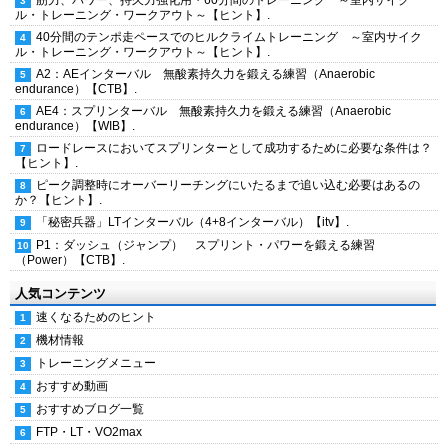
筋力、パワー、持久力強化用・60分間のトレーニング ～室内サイク
ル・トレーニング・ワークアウト～【ヒント】.
40分間のテンポ走ペースでのヒルクライムトレーニング ～室内サイク
ル・トレーニング・ワークアウト～【ヒント】.
A2：AEインターバル 無酸素持久力を鍛える練習（Anaerobic
endurance）【CTB】.
AE4：スプリンターバル 無酸素持久力を鍛える練習（Anaerobic
endurance）【WIB】.
ロードレースにおいてスプリンターとして成功するために必要な条件は？
【ヒント】.
ピーク調整時にオーバーリーチングにいたるまで追い込む必要はあるの
か？【ヒント】.
「秘密兵器」LTインターバル（4+8インターバル）【itv】.
P1：ダッシュ（ジャンプ） スプリント・パワーを鍛える練習
（Power）【CTB】.
人気コンテンツ
速くなるためのヒント
機材情報
トレーニングメニュー
おすすめ動画
おすすめブログ一覧
FTP・LT・VO2max