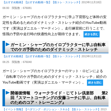
【おすすめ動画】
【おすすめ動画一覧】
【筋トレ・ストレッチ】
2013年11月18日
06:00
閲覧数：676081
ガーミン・シャープのカイロプラクターに学ぶ下背部など体幹の安
定性を高めるためのダイナミック・ストレッチ紹介のYouTube動画
です（実演はダニエル・マーティン）。走行練習前に行うことで、
怪我の予防や走行時の快適性向上が期待できます。
続きを読む
ガーミン・シャープのカイロプラクターに学ぶ自転車
でのケガ予防のためのダイナミック・ストレッチ
【おすすめ動画】
【おすすめ動画一覧】
【筋トレ・ストレッチ】
2013年11月11日
06:25
閲覧数：676040
ガーミン・シャープのカイロプラクターのマット・ロビンによる
「自転車でのケガ予防のためのダイナミック・ストレッチ」紹介の
YouTube動画です（実演はダニエル・マーティン）。
続きを読む
開催後情報 ウォークライド・じてトレ倶楽部 第2
回『スマートコーチングの安藤コーチに学ぶ、自転車
のためのコア・トレーニング』
【イベント情報】
【ペダリング・ポジション・スキル】
【筋トレ・ストレッチ】
2013