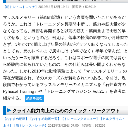
【筋トレ・ストレッチ】
2012年4月12日 19:41
閲覧数：523019
マッスルメモリー（筋肉の記憶）という言葉を聞いたことがあるだ
ろうか。これは「トレーニングを長期間中断し、筋力や筋肉量が少
なくなっても、練習を再開すると以前の筋力・筋肉量まで比較的早
く戻せる」というものだ。例えば、落車の怪我の影響で3か月練習で
きず、3年かけて鍛え上げた足の筋肉がゲッソリ細くなってしまった
としても、元のレベルまで戻すには（3年でなく）半年で済んだ、と
いったケースが該当するだろう。これはスポーツ選手の間では昔か
ら経験的に知られていたものの、その仕組みは長い間よくわからな
かった。しかし2010年に動物実験によって「マッスルメモリー」の
存在が確認され、そのメカニズムが解明されつつある。今回は、現
段階でわかっているマッスルメモリーのメカニズムを『石井直方の
Pyhsical Training』や『トレーニングマガジンン Vol.21 』を参考に
紹介する。
続きを読む
クライム能力向上のためのクイック・ワークアウト
【おすすめ動画】
【おすすめ動画一覧】
【トレーニングメニュー】
【ヒルクライム・
上り】
【筋トレ・ストレッチ】
2012年3月29日 07:00
閲覧数：953256