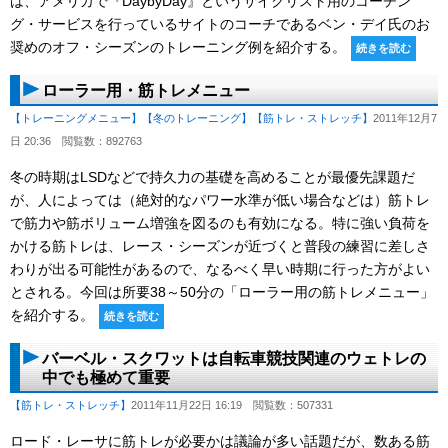
は、アメリカで『DaybyDay』というサイクリスト用のコーチン
グ・サービスを行っているサイトのコーチであるベン・デイ氏のお
奨めのオフ・シーズンのトレーニング例を紹介する。
続きを読む
ローラー用・筋トレメニュー
【トレーニングメニュー】
【冬のトレーニング】
【筋トレ・ストレッチ】
2011年12月7
日 20:36
閲覧数：892763
冬の時期はLSDなどで持久力の基礎を高めることが最優先課題だ
が、人によっては（絶対的なパワー水準が低い場合などは）筋トレ
で筋力や筋ボリューム増強を図るのも有効になる。特に強い負荷を
かける筋トレは、レース・シーズンが近づくと普段の練習に差しさ
わりが出る可能性があるので、なるべく早い時期に行った方がよい
とされる。今回は所要38～50分の「ローラー用の筋トレメニュー」
を紹介する。
続きを読む
バーベル・スクワットは自転車競技関連のウェトレの
中でも極めて重要
【筋トレ・ストレッチ】
2011年11月22日 16:19
閲覧数：507331
ロード・レーサに筋トレが必要かは議論が多い話題だが、数ある筋