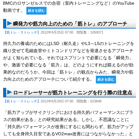
BMCのロサンゼルスでの合宿（室内トレーニングなど）のYouTube
動画です。
続きを読む
瞬発力や筋力向上のための「筋トレ」のアプローチ
【筋トレ・ストレッチ】
2012年9月25日 07:00
閲覧数：1050071
持久力の養成のためにはLSD（耐久走）やL3～L5のトレーニングを
織り交ぜて毛細血管やミトコンドリアなどを発達させるアプローチ
がよく知られている。それではスプリントで必要になる「瞬発力」
や、激坂で必要になる「筋力」は、どのようにすれば鍛えるのが効
果的なのだろうか。今回は「筋トレ」の観点からみた、瞬発力や筋
力向上のためのアプローチについて紹介する。
続きを読む
ロードレーサーが筋力トレーニングを行う際の注意点
【筋トレ・ストレッチ】
2012年8月29日 07:00
閲覧数：623848
「筋力アップがサイクリングにおける持久的パフォーマンスにプラ
スの効果がある」との研究結果がある。しかし、不思議なことに
「持久的パフォーマンスが改善にするにも関わらず、筋力がアップ
しても全身持久目安であるVO2max改善にはつながらなかった」と