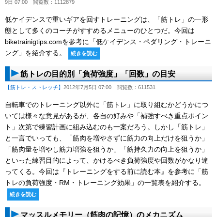
9日 07:00
閲覧数：1112879
低ケイデンスで重いギアを回すトレーニングは、「筋トレ」の一形
態として多くのコーチがすすめるメニューのひとつだ。今回は
biketrainigtips.comを参考に「低ケイデンス・ペダリング・トレーニ
ング」を紹介する。
続きを読む
筋トレの目的別「負荷強度」「回数」の目安
【筋トレ・ストレッチ】
2012年7月5日 07:00
閲覧数：611531
自転車でのトレーニング以外に「筋トレ」に取り組むかどうかにつ
いては様々な意見があるが、各自の好みや「補強すべき重点ポイン
ト」次第で練習計画に組み込むのも一案だろう。しかし「筋トレ」
と一言でいっても、「筋肉を増やさずに筋力の向上だけを狙うか」
「筋肉量を増やし筋力増強を狙うか」「筋持久力の向上を狙うか」
といった練習目的によって、かけるべき負荷強度や回数がかなり違
ってくる。今回は『トレーニングをする前に読む本』を参考に「筋
トレの負荷強度・RM・トレーニング効果」の一覧表を紹介する。
続きを読む
マッスルメモリー（筋肉の記憶）のメカニズム