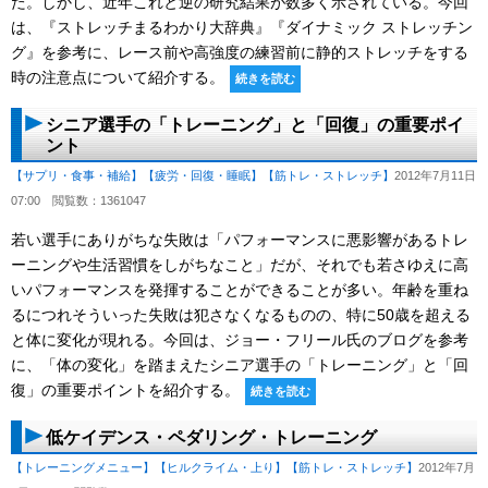
た。しかし、近年これと逆の研究結果が数多く示されている。今回
は、『ストレッチまるわかり大辞典』『ダイナミック ストレッチン
グ』を参考に、レース前や高強度の練習前に静的ストレッチをする
時の注意点について紹介する。
続きを読む
シニア選手の「トレーニング」と「回復」の重要ポイ
ント
【サプリ・食事・補給】
【疲労・回復・睡眠】
【筋トレ・ストレッチ】
2012年7月11日
07:00
閲覧数：1361047
若い選手にありがちな失敗は「パフォーマンスに悪影響があるトレ
ーニングや生活習慣をしがちなこと」だが、それでも若さゆえに高
いパフォーマンスを発揮することができることが多い。年齢を重ね
るにつれそういった失敗は犯さなくなるものの、特に50歳を超える
と体に変化が現れる。今回は、ジョー・フリール氏のブログを参考
に、「体の変化」を踏まえたシニア選手の「トレーニング」と「回
復」の重要ポイントを紹介する。
続きを読む
低ケイデンス・ペダリング・トレーニング
【トレーニングメニュー】
【ヒルクライム・上り】
【筋トレ・ストレッチ】
2012年7月