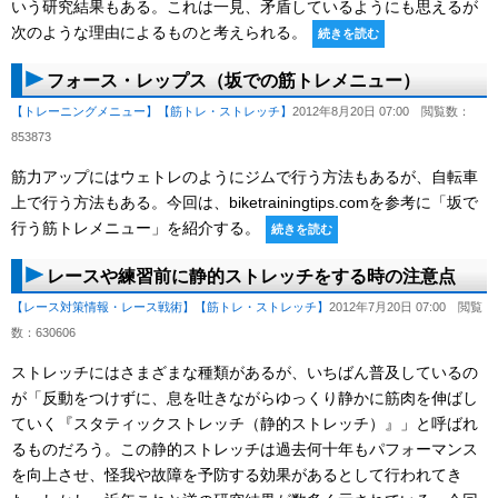
いう研究結果もある。これは一見、矛盾しているようにも思えるが
次のような理由によるものと考えられる。
続きを読む
フォース・レップス（坂での筋トレメニュー）
【トレーニングメニュー】
【筋トレ・ストレッチ】
2012年8月20日 07:00
閲覧数：
853873
筋力アップにはウェトレのようにジムで行う方法もあるが、自転車
上で行う方法もある。今回は、biketrainingtips.comを参考に「坂で
行う筋トレメニュー」を紹介する。
続きを読む
レースや練習前に静的ストレッチをする時の注意点
【レース対策情報・レース戦術】
【筋トレ・ストレッチ】
2012年7月20日 07:00
閲覧
数：630606
ストレッチにはさまざまな種類があるが、いちばん普及しているの
が「反動をつけずに、息を吐きながらゆっくり静かに筋肉を伸ばし
ていく『スタティックストレッチ（静的ストレッチ）』」と呼ばれ
るものだろう。この静的ストレッチは過去何十年もパフォーマンス
を向上させ、怪我や故障を予防する効果があるとして行われてき