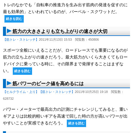
トレのなかでも「自転車の推進力を生み出す筋肉の発達を促すのに
最も効果的」といわれているのが、バーベル・スクワットだ。
続きを読む
筋力の大きさよりも立ち上がりの速さが大切
【筋トレ・ストレッチ】
2011年11月13日 15:53
閲覧数：450806
スポーツ全般にいえることだが、ロードレースでも重要になるのが
筋力の立ち上がりの速さだろう。最大筋力がいくら大きくてもロー
ドバイクに乗っている時に、その限界まで発揮することはまずな
い。
続きを読む
筋パワーのピーク値を高めるには
【ヒルクライム・上り】
【筋トレ・ストレッチ】
2011年10月25日 19:18
閲覧数：
628732
パワー・メーターで最高出力の計測にチャレンジしてみると、重い
ギアよりは比較的軽いギアを高速で回した時の方が高いパワーが出
やすいことが実感できるだろう。
続きを読む