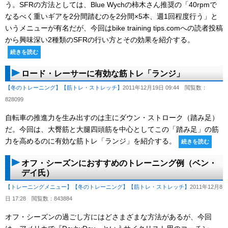
う。SFRの方法としては、Blue Wychの柿木さん推奨の「40rpmで
なるべく重いギアを2分間踏むのを2分間×5本、週1回程度行う」と
いうメニューが有名だが、今回はbike training tips.comへの読者投稿
から興味深い2種類のSFRの行い方とその効果を紹介する。
続きを読む
ロード・レーサーに有効な筋トレ「ランジ」
【冬のトレーニング】
【筋トレ・ストレッチ】
2011年12月19日 09:44
閲覧数：
828099
自転車の推進力を生み出すのは主にダウン・ストローク（踏み足）
だ。今回は、大臀筋と大腿四頭筋を中心としてこの「踏み足」の筋
力を高めるのに有効な筋トレ「ランジ」を紹介する。
続きを読む
オフ・シーズンにおすすめのトレーニング例（ベン・
デイ氏）
【トレーニングメニュー】
【冬のトレーニング】
【筋トレ・ストレッチ】
2011年12月8
日 17:28
閲覧数：843884
オフ・シーズンの過ごし方にはどさまざまな方法があるが、今回