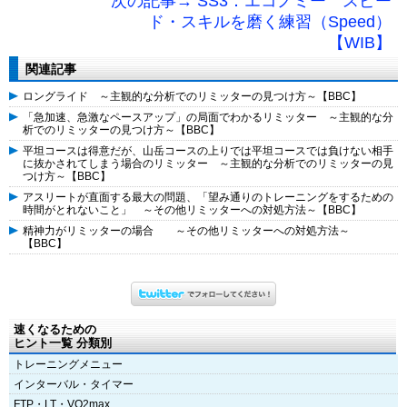
次の記事→ SS3：エコノミー スピー
ド・スキルを磨く練習（Speed）
【WIB】
関連記事
ロングライド ～主観的な分析でのリミッターの見つけ方～【BBC】
「急加速、急激なペースアップ」の局面でわかるリミッター ～主観的な分
析でのリミッターの見つけ方～【BBC】
平坦コースは得意だが、山岳コースの上りでは平坦コースでは負けない相手
に抜かされてしまう場合のリミッター ～主観的な分析でのリミッターの見
つけ方～【BBC】
アスリートが直面する最大の問題、「望み通りのトレーニングをするための
時間がとれないこと」 ～その他リミッターへの対処方法～【BBC】
精神力がリミッターの場合 ～その他リミッターへの対処方法～
【BBC】
速くなるための
ヒント一覧 分類別
トレーニングメニュー
インターバル・タイマー
FTP・LT・VO2max