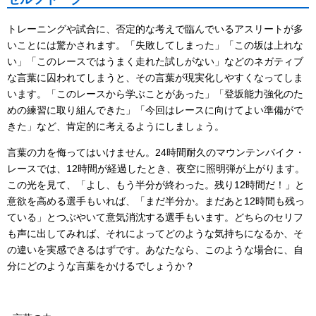
トレーニングや試合に、否定的な考えで臨んでいるアスリートが多
いことには驚かされます。「失敗してしまった」「この坂は上れな
い」「このレースではうまく走れた試しがない」などのネガティブ
な言葉に囚われてしまうと、その言葉が現実化しやすくなってしま
います。「このレースから学ぶことがあった」「登坂能力強化のた
めの練習に取り組んできた」「今回はレースに向けてよい準備がで
きた」など、肯定的に考えるようにしましょう。
言葉の力を侮ってはいけません。24時間耐久のマウンテンバイク・
レースでは、12時間が経過したとき、夜空に照明弾が上がります。
この光を見て、「よし、もう半分が終わった。残り12時間だ！」と
意欲を高める選手もいれば、「まだ半分か。まだあと12時間も残っ
ている」とつぶやいて意気消沈する選手もいます。どちらのセリフ
も声に出してみれば、それによってどのような気持ちになるか、そ
の違いを実感できるはずです。あなたなら、このような場合に、自
分にどのような言葉をかけるでしょうか？