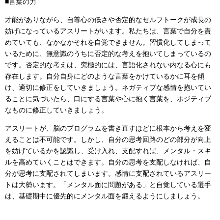
■言葉の力
才能がありながら、自尊心の低さや否定的なセルフトークが成長の
妨げになっているアスリートがいます。私たちは、言葉で自分を責
めていても、なかなかそれを自覚できません。習慣化してしまって
いるために、無意識のうちに否定的な考えを抱いてしまっているの
です。否定的な考えは、究極的には、言語化されない内なる心にも
存在します。自分自身にどのような言葉をかけているかに耳を傾
け、適切に修正をしていきましょう。ネガティブな感情を抱いてい
ることに気づいたら、口にする言葉や心に抱く言葉を、ポジティブ
なものに修正していきましょう。
アスリートが、脳のプログラムを書き直すほどに根本から考えを変
えることは不可能です。しかし、自分の思考回路のどの部分が向上
を妨げているかを認識し、受け入れ、支配すれば、メンタル・スキ
ルを高めていくことはできます。自分の思考を支配しなければ、自
分が思考に支配されてしまいます。感情に支配されているアスリー
トは大勢います。「メンタル面に問題がある」と自覚している選手
は、基礎期中に優先的にメンタル面を鍛えるようにしましょう。