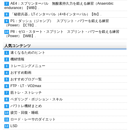
AE4：スプリンターバル 無酸素持久力を鍛える練習（Anaerobic
endurance）【WIB】.
「秘密兵器」LTインターバル（4+8インターバル）【itv】.
P1：ダッシュ（ジャンプ） スプリント・パワーを鍛える練習
（Power）【CTB】.
P8：ゼロ・スタート・スプリント スプリント・パワーを鍛える練習
（Power）【WIB】.
人気コンテンツ
速くなるためのヒント
機材情報
トレーニングメニュー
おすすめ動画
おすすめブログ一覧
FTP・LT・VO2max
筋トレ・ストレッチ
ペダリング・ポジション・スキル
パワトレ機材まとめ
疲労・回復・睡眠
ロード・レーサのダイエット
LSD