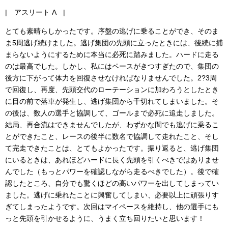
| アスリート A |
とても素晴らしかったです。序盤の逃げに乗ることができ、そのま
ま5周逃げ続けました。逃げ集団の先頭に立ったときには、後続に捕
まらないようにするために本当に必死に踏みました。ハードに走る
のは最高でした。しかし、私にはペースがきつすぎたので、集団の
後方に下がって体力を回復させなければなりませんでした。2?3周
で回復し、再度、先頭交代のローテーションに加わろうとしたとき
に目の前で落車が発生し、逃げ集団から千切れてしまいました。そ
の後は、数人の選手と協調して、ゴールまで必死に追走しました。
結局、再合流はできませんでしたが、わずかな間でも逃げに乗るこ
とができたこと、レースの後半に数名で協調して走れたこと、そし
て完走できたことは、とてもよかったです。振り返ると、逃げ集団
にいるときは、あれほどハードに長く先頭を引くべきではありませ
んでした（もっとパワーを確認しながら走るべきでした）。後で確
認したところ、自分でも驚くほどの高いパワーを出してしまってい
ました。逃げに乗れたことに興奮してしまい、必要以上に頑張りす
ぎてしまったようです。次回はマイペースを維持し、他の選手にも
っと先頭を引かせるように、うまく立ち回りたいと思います！