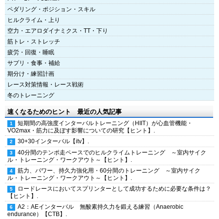
ペダリング・ポジション・スキル
ヒルクライム・上り
空力・エアロダイナミクス・TT・下り
筋トレ・ストレッチ
疲労・回復・睡眠
サプリ・食事・補給
期分け・練習計画
レース対策情報・レース戦術
冬のトレーニング
速くなるためのヒント 最近の人気記事
短期間の高強度インターバルトレーニング（HIIT）が心血管機能・
VO2max・筋力に及ぼす影響についての研究【ヒント】.
30+30インターバル【itv】.
40分間のテンポ走ペースでのヒルクライムトレーニング ～室内サイク
ル・トレーニング・ワークアウト～【ヒント】.
筋力、パワー、持久力強化用・60分間のトレーニング ～室内サイク
ル・トレーニング・ワークアウト～【ヒント】.
ロードレースにおいてスプリンターとして成功するために必要な条件は？
【ヒント】.
A2：AEインターバル 無酸素持久力を鍛える練習（Anaerobic
endurance）【CTB】.