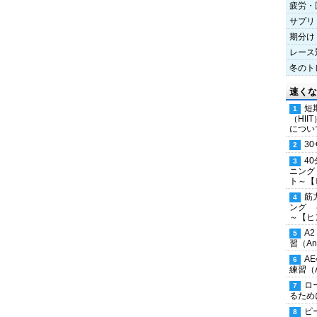
疲労・
サプリ
期分け
レース
冬のト
速くな
短
（HI
につい
30
4
ニング
ト～【
筋
ング 
～【ヒ
A
習（Ana
A
練習（An
ロ
るため
ピ