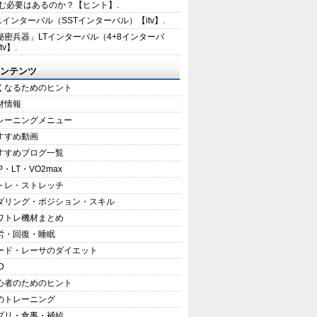
む必要はあるのか？【ヒント】.
+1インターバル（SSTインターバル）【itv】.
秘密兵器」LTインターバル（4+8インターバ
tv】.
ンテンツ
くなるためのヒント
材情報
レーニングメニュー
すすめ動画
すすめブログ一覧
P・LT・VO2max
トレ・ストレッチ
ダリング・ポジション・スキル
ワトレ機材まとめ
労・回復・睡眠
ード・レーサのダイエット
D
心者のためのヒント
のトレーニング
プリ・食事・補給