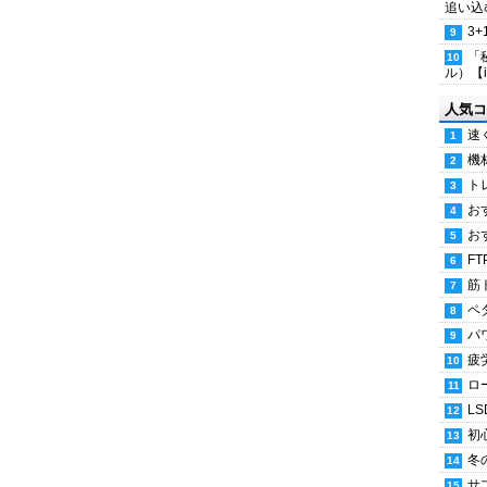
追い込
3
「
ル）【i
人気コ
速
機
ト
お
お
FT
筋
ペ
パ
疲
ロ
LS
初
冬
サ