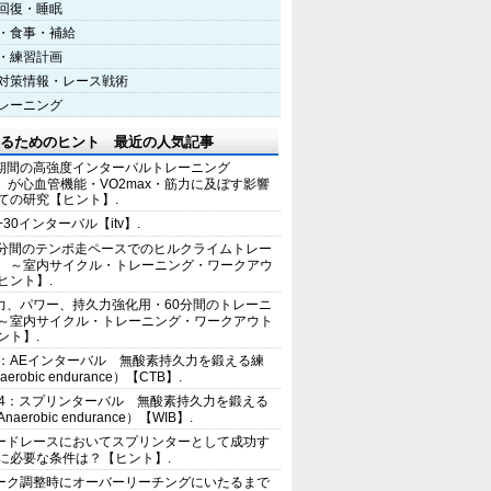
回復・睡眠
・食事・補給
・練習計画
対策情報・レース戦術
レーニング
るためのヒント 最近の人気記事
期間の高強度インターバルトレーニング
IT）が心血管機能・VO2max・筋力に及ぼす影響
ての研究【ヒント】.
+30インターバル【itv】.
0分間のテンポ走ペースでのヒルクライムトレー
 ～室内サイクル・トレーニング・ワークアウ
ヒント】.
力、パワー、持久力強化用・60分間のトレーニ
～室内サイクル・トレーニング・ワークアウト
ント】.
2：AEインターバル 無酸素持久力を鍛える練
erobic endurance）【CTB】.
E4：スプリンターバル 無酸素持久力を鍛える
aerobic endurance）【WIB】.
ードレースにおいてスプリンターとして成功す
に必要な条件は？【ヒント】.
ーク調整時にオーバーリーチングにいたるまで