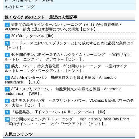
レース対策情報・レース戦術
冬のトレーニング
速くなるためのヒント 最近の人気記事
短期間の高強度インターバルトレーニング（HIIT）が心血管機能・
VO2max・筋力に及ぼす影響についての研究【ヒント】.
30+30インターバル【itv】.
ロードレースにおいてスプリンターとして成功するために必要な条件は？
【ヒント】.
40分間のテンポ走ペースでのヒルクライムトレーニング ～室内サイク
ル・トレーニング・ワークアウト～【ヒント】.
筋力、パワー、持久力強化用・60分間のトレーニング ～室内サイク
ル・トレーニング・ワークアウト～【ヒント】.
A2：AEインターバル 無酸素持久力を鍛える練習（Anaerobic
endurance）【CTB】.
AE4：スプリンターバル 無酸素持久力を鍛える練習（Anaerobic
endurance）【WIB】.
体力テストの行い方 ～スプリント・パワー、VO2max＆閾値パワーのテ
スト方法～【ヒント】.
「秘密兵器」LTインターバル（4+8インターバル）【itv】.
25分間のスピニング(R)トレーニング | High Intensity Race Day Effort |
～室内サイクル・トレーニング・ワークアウト～【ヒント】.
人気コンテンツ