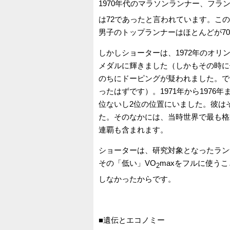
1970年代のマラソンランナー、フラ
は72であったと言われています。こ
男子のトップランナーはほとんどが7
しかしショーターは、1972年のオリ
メダルに輝きました（しかもその時に
のちにドーピングが疑われました。で
ったはずです）。1971年から197
位ないし2位の位置にいました。彼は
た。そのなかには、当時世界で最も格
連覇も含まれます。
ショーターは、研究対象となったラン
その「低い」VO
maxをフルに使う
2
しなかったからです。
■遺伝とエコノミー