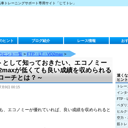
転車トレーニングサポート専用サイト「じてトレ」
のヒント
ブログ紹介
レース情報
お
のヒント一覧
>
FTP・LT・VO2max
>
トとして知っておきたい、エコノミー
2maxが低くても良い成績を収められる
速くな
ローチとは？～
ヒント
トレー
7月9日 00:15
インタ
FTP・
ペダリ
ても、エコノミーが優れていれば、良い成績を収められると
ヒルク
空力・
筋トレ