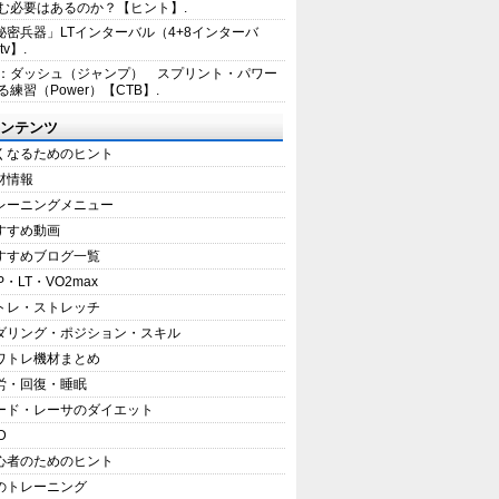
む必要はあるのか？【ヒント】.
秘密兵器」LTインターバル（4+8インターバ
tv】.
1：ダッシュ（ジャンプ） スプリント・パワー
練習（Power）【CTB】.
ンテンツ
くなるためのヒント
材情報
レーニングメニュー
すすめ動画
すすめブログ一覧
P・LT・VO2max
トレ・ストレッチ
ダリング・ポジション・スキル
ワトレ機材まとめ
労・回復・睡眠
ード・レーサのダイエット
D
心者のためのヒント
のトレーニング