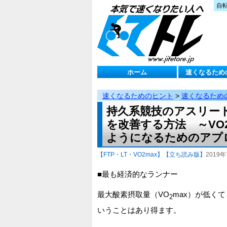
自
ホーム
速くなるため
速くなるためのヒント
>
速くなるため
持久系競技のアスリー
を改善する方法 ～VO
ようになるためのアプ
【FTP・LT・VO2max】
【立ち読み版】
2019年
■最も経済的なランナー
最大酸素摂取量（VO
max）が低く
2
いうことはあり得ます。