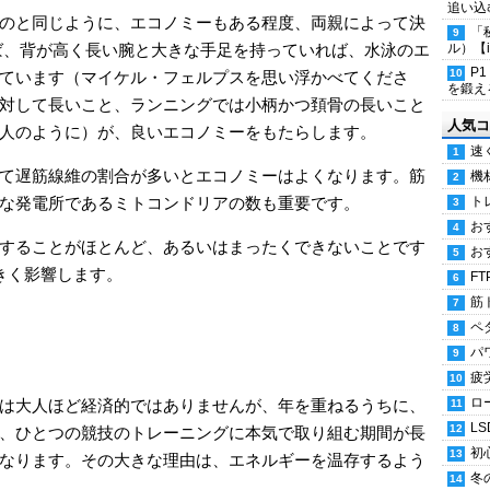
追い込
のと同じように、エコノミーもある程度、両親によって決
「
ば、背が高く長い腕と大きな手足を持っていれば、水泳のエ
ル）【i
P
ています（マイケル・フェルプスを思い浮かべてくださ
を鍛える
対して長いこと、ランニングでは小柄かつ頚骨の長いこと
人気コ
人のように）が、良いエコノミーをもたらします。
速
て遅筋線維の割合が多いとエコノミーはよくなります。筋
機
な発電所であるミトコンドリアの数も重要です。
ト
お
することがほとんど、あるいはまったくできないことです
お
きく影響します。
FT
筋
ペ
パ
疲
ロ
は大人ほど経済的ではありませんが、年を重ねるうちに、
LS
、ひとつの競技のトレーニングに本気で取り組む期間が長
初
なります。その大きな理由は、エネルギーを温存するよう
冬