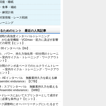
回復・睡眠
・食事・補給
・練習計画
対策情報・レース戦術
レーニング
るためのヒント 最近の人気記事
期間の高強度インターバルトレーニング
IT）が心血管機能・VO2max・筋力に及ぼす影響
ての研究【ヒント】.
+30インターバル【itv】.
力、パワー、持久力強化用・60分間のトレーニ
～室内サイクル・トレーニング・ワークアウト
ント】.
0分間のテンポ走ペースでのヒルクライムトレー
 ～室内サイクル・トレーニング・ワークアウ
ヒント】.
2：AEインターバル 無酸素持久力を鍛える練
erobic endurance）【CTB】.
E4：スプリンターバル 無酸素持久力を鍛える
aerobic endurance）【WIB】.
ードレースにおいてスプリンターとして成功す
に必要な条件は？【ヒント】.
ーク調整時にオーバーリーチングにいたるまで