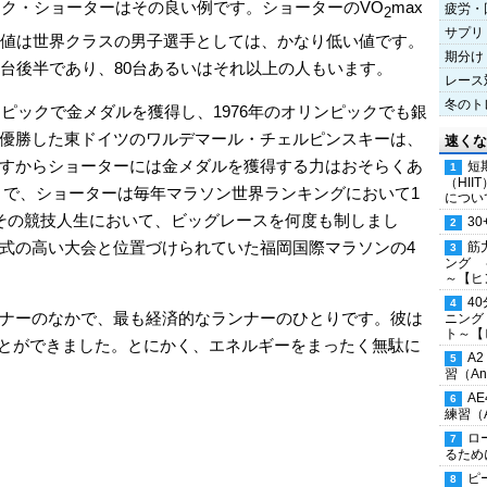
ンク・ショーターはその良い例です。ショーターのVO
max
疲労・
2
サプリ
の値は世界クラスの男子選手としては、かなり低い値です。
期分け
0台後半であり、80台あるいはそれ以上の人もいます。
レース
冬のト
ンピックで金メダルを獲得し、1976年のオリンピックでも銀
優勝した東ドイツのワルデマール・チェルピンスキーは、
速くな
すからショーターには金メダルを獲得する力はおそらくあ
短
（HI
6年まで、ショーターは毎年マラソン世界ランキングにおいて1
につい
その競技人生において、ビッグレースを何度も制しまし
30
式の高い大会と位置づけられていた福岡国際マラソンの4
筋
ング 
～【ヒ
4
ナーのなかで、最も経済的なランナーのひとりです。彼は
ニング
ト～【
ことができました。とにかく、エネルギーをまったく無駄に
A
習（Ana
A
練習（An
ロ
るため
ピ