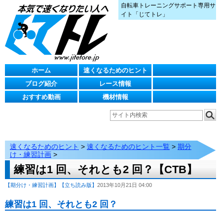
自転車トレーニングサポート専用サ
イト「じてトレ」
ホーム
速くなるためのヒント
ブログ紹介
レース情報
おすすめ動画
機材情報
速くなるためのヒント
>
速くなるためのヒント一覧
>
期分
け・練習計画
>
練習は1 回、それとも2 回？【CTB】
【期分け・練習計画】
【立ち読み版】
2013年10月21日 04:00
練習は1 回、それとも2 回？