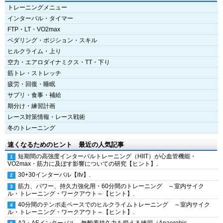
トレーニングメニュー
インターバル・タイマー
FTP・LT・VO2max
ペダリング・ポジション・スキル
ヒルクライム・上り
空力・エアロダイナミクス・TT・下り
筋トレ・ストレッチ
疲労・回復・睡眠
サプリ・食事・補給
期分け・練習計画
レース対策情報・レース戦術
冬のトレーニング
速くなるためのヒント 最近の人気記事
短期間の高強度インターバルトレーニング（HIIT）が心血管機能・
VO2max・筋力に及ぼす影響についての研究【ヒント】.
30+30インターバル【itv】.
筋力、パワー、持久力強化用・60分間のトレーニング ～室内サイク
ル・トレーニング・ワークアウト～【ヒント】.
40分間のテンポ走ペースでのヒルクライムトレーニング ～室内サイク
ル・トレーニング・ワークアウト～【ヒント】.