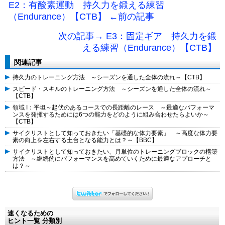
E2：有酸素運動 持久力を鍛える練習
（Endurance）【CTB】 ←前の記事
次の記事→ E3：固定ギア 持久力を鍛
える練習（Endurance）【CTB】
関連記事
持久力のトレーニング方法 ～シーズンを通した全体の流れ～【CTB】
スピード・スキルのトレーニング方法 ～シーズンを通した全体の流れ～
【CTB】
領域 I：平坦～起伏のあるコースでの長距離のレース ～最適なパフォーマ
ンスを発揮するためには6つの能力をどのように組み合わせたらよいか～
【CTB】
サイクリストとして知っておきたい「基礎的な体力要素」 ～高度な体力要
素の向上を左右する土台となる能力とは？～【BBC】
サイクリストとして知っておきたい、月単位のトレーニングブロックの構築
方法 ～継続的にパフォーマンスを高めていくために最適なアプローチと
は？～
速くなるための
ヒント一覧 分類別