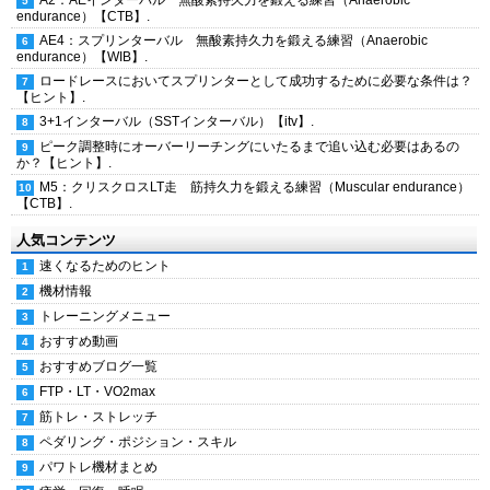
A2：AEインターバル 無酸素持久力を鍛える練習（Anaerobic
endurance）【CTB】.
AE4：スプリンターバル 無酸素持久力を鍛える練習（Anaerobic
endurance）【WIB】.
ロードレースにおいてスプリンターとして成功するために必要な条件は？
【ヒント】.
3+1インターバル（SSTインターバル）【itv】.
ピーク調整時にオーバーリーチングにいたるまで追い込む必要はあるの
か？【ヒント】.
M5：クリスクロスLT走 筋持久力を鍛える練習（Muscular endurance）
【CTB】.
人気コンテンツ
速くなるためのヒント
機材情報
トレーニングメニュー
おすすめ動画
おすすめブログ一覧
FTP・LT・VO2max
筋トレ・ストレッチ
ペダリング・ポジション・スキル
パワトレ機材まとめ