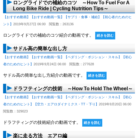
ロングライドでの補給のコツ ～How To Fuel For A
Long Bike Ride | Cycling Nutrition Tips～
【おすすめ動画】
【おすすめ動画一覧】
【サプリ・食事・補給】
【初心者のためのヒ
ント】
2019年9月27日 06:00
閲覧数：263136
ロングライドでの補給のコツ紹介の動画です。
続きを読む
サドル高の簡単な出し方
【おすすめ動画】
【おすすめ動画一覧】
【ペダリング・ポジション・スキル】
【初心
者のためのヒント】
2019年9月24日 06:00
閲覧数：277628
サドル高の簡単な出し方紹介の動画です。
続きを読む
ドラフティングの技術 ～How To Hold The Wheel～
【おすすめ動画】
【おすすめ動画一覧】
【ペダリング・ポジション・スキル】
【初心
者のためのヒント】
【空力・エアロダイナミクス・TT・下り】
2019年9月20日 06:00
閲覧数：329023
ドラフティングの技術紹介の動画です。
続きを読む
楽に走る方法 エアロ編