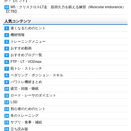
か？【ヒント】.
M5：クリスクロスLT走 筋持久力を鍛える練習（Muscular endurance）
【CTB】.
人気コンテンツ
速くなるためのヒント
機材情報
トレーニングメニュー
おすすめ動画
おすすめブログ一覧
FTP・LT・VO2max
筋トレ・ストレッチ
ペダリング・ポジション・スキル
パワトレ機材まとめ
疲労・回復・睡眠
ロード・レーサのダイエット
LSD
初心者のためのヒント
冬のトレーニング
サプリ・食事・補給
立ち読み版