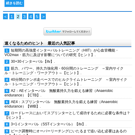
続きを読む
<
1
2
3
4
5
>
速くなるためのヒント 最近の人気記事
短期間の高強度インターバルトレーニング（HIIT）が心血管機能・
VO2max・筋力に及ぼす影響についての研究【ヒント】.
30+30インターバル【itv】.
筋力、パワー、持久力強化用・60分間のトレーニング ～室内サイク
ル・トレーニング・ワークアウト～【ヒント】.
40分間のテンポ走ペースでのヒルクライムトレーニング ～室内サイク
ル・トレーニング・ワークアウト～【ヒント】.
A2：AEインターバル 無酸素持久力を鍛える練習（Anaerobic
endurance）【CTB】.
AE4：スプリンターバル 無酸素持久力を鍛える練習（Anaerobic
endurance）【WIB】.
ロードレースにおいてスプリンターとして成功するために必要な条件は？
【ヒント】.
3+1インターバル（SSTインターバル）【itv】.
ピーク調整時にオーバーリーチングにいたるまで追い込む必要はあるの