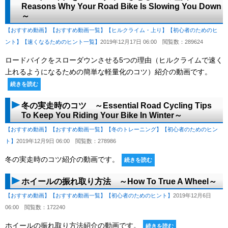
Reasons Why Your Road Bike Is Slowing You Down
～
【おすすめ動画】
【おすすめ動画一覧】
【ヒルクライム・上り】
【初心者のためのヒ
ント】
【速くなるためのヒント一覧】
2019年12月17日 06:00
閲覧数：289624
ロードバイクをスローダウンさせる5つの理由（ヒルクライムで速く
上れるようになるための簡単な軽量化のコツ）紹介の動画です。
続きを読む
冬の実走時のコツ ～Essential Road Cycling Tips
To Keep You Riding Your Bike In Winter～
【おすすめ動画】
【おすすめ動画一覧】
【冬のトレーニング】
【初心者のためのヒン
ト】
2019年12月9日 06:00
閲覧数：278986
冬の実走時のコツ紹介の動画です。
続きを読む
ホイールの振れ取り方法 ～How To True A Wheel～
【おすすめ動画】
【おすすめ動画一覧】
【初心者のためのヒント】
2019年12月6日
06:00
閲覧数：172240
ホイールの振れ取り方法紹介の動画です。
続きを読む