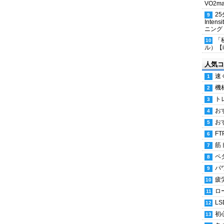
VO2
2
Inten
ニング
「
ル）【i
人気コ
速
機
ト
お
お
FT
筋
ペ
パ
疲
ロ
LS
初