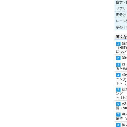
疲労・
サプリ
期分け
レース
冬のト
速くな
短
（HI
につい
30
ロ
るため
4
ニング
ト～【
筋
ング 
～【ヒ
A
習（Ana
A
練習（An
体