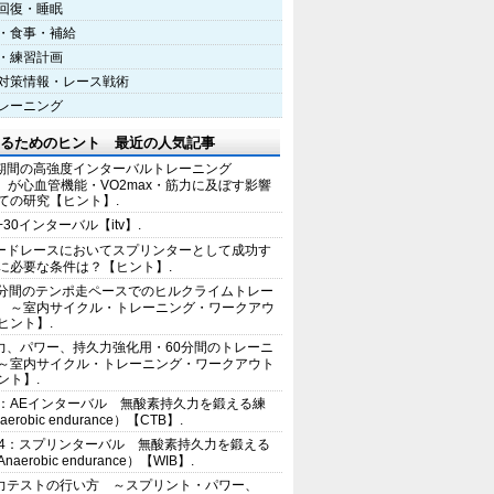
回復・睡眠
・食事・補給
・練習計画
対策情報・レース戦術
レーニング
るためのヒント 最近の人気記事
期間の高強度インターバルトレーニング
IT）が心血管機能・VO2max・筋力に及ぼす影響
ての研究【ヒント】.
+30インターバル【itv】.
ードレースにおいてスプリンターとして成功す
に必要な条件は？【ヒント】.
0分間のテンポ走ペースでのヒルクライムトレー
 ～室内サイクル・トレーニング・ワークアウ
ヒント】.
力、パワー、持久力強化用・60分間のトレーニ
～室内サイクル・トレーニング・ワークアウト
ント】.
2：AEインターバル 無酸素持久力を鍛える練
erobic endurance）【CTB】.
E4：スプリンターバル 無酸素持久力を鍛える
aerobic endurance）【WIB】.
力テストの行い方 ～スプリント・パワー、