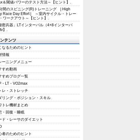
max＆閾値パワーのテスト方法～【ヒント】.
5分間のスピニング(R)トレーニング | High
sity Race Day Effort | ～室内サイクル・トレー
・ワークアウト～【ヒント】.
秘密兵器」LTインターバル（4+8インターバ
tv】.
ンテンツ
くなるためのヒント
材情報
レーニングメニュー
すすめ動画
すすめブログ一覧
P・LT・VO2max
トレ・ストレッチ
ダリング・ポジション・スキル
ワトレ機材まとめ
労・回復・睡眠
ード・レーサのダイエット
D
心者のためのヒント