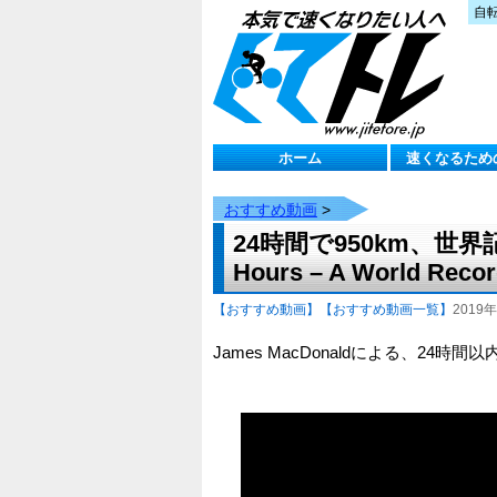
自
ホーム
速くなるため
おすすめ動画
>
24時間で950km、世界記録
Hours – A World Reco
【おすすめ動画】
【おすすめ動画一覧】
2019年
James MacDonaldによる、2