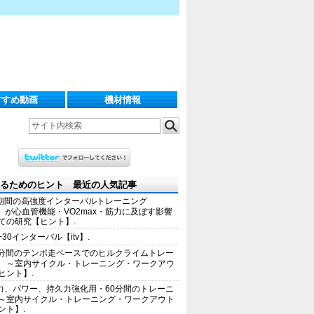
すすめ動画
機材情報
るためのヒント 最近の人気記事
期間の高強度インターバルトレーニング
IT）が心血管機能・VO2max・筋力に及ぼす影響
ての研究【ヒント】.
+30インターバル【itv】.
0分間のテンポ走ペースでのヒルクライムトレー
 ～室内サイクル・トレーニング・ワークアウ
ヒント】.
力、パワー、持久力強化用・60分間のトレーニ
～室内サイクル・トレーニング・ワークアウト
ント】.