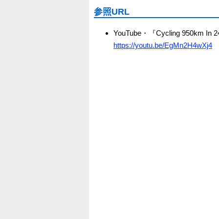
参照URL
YouTube・『Cycling 950km In 24
https://youtu.be/EgMn2H4wXj4