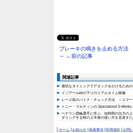
ブレーキの鳴きを止める方法 ～How T
～ ←前の記事
関連記事
適切なタイミングでアタックをかけるための
イゾアール峠の下りのリアルタイム映像
レース前のバイク・チェック方法 ～スマー
トニー・マルティンの Specialized S-Works S
ベテラン競輪選手に学ぶ、短時間の出力の上
ダリングする時の上半身の使い方を見直すた
ホーム
お知らせ
免責事項
利用規約
お問