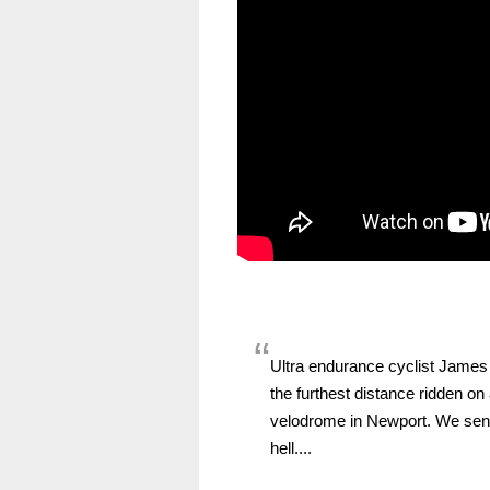
Ultra endurance cyclist James
the furthest distance ridden on 
velodrome in Newport. We sent
hell....