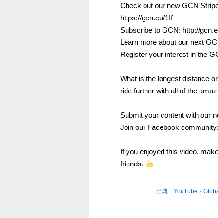
Check out our new GCN Stripes 
https://gcn.eu/1If
Subscribe to GCN: http://gcn
Learn more about our next GCN
Register your interest in the G
What is the longest distance o
ride further with all of the a
Submit your content with our n
Join our Facebook community:
If you enjoyed this video, make
friends.
出典 YouTube・Global 