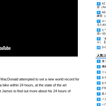
A
習（Ana
A
練習（An
ロ
るため
ピ
追い込
「
ル）【i
3
人気コ
速
機
ト
お
 MacDonald attempted to set a new world record for
お
a bike within 24 hours, at the state of the art
FT
 James to find out more about his 24 hours of
筋
ペ
パ