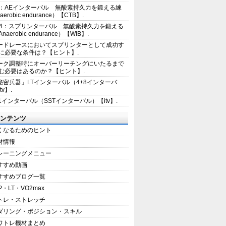
2：AEインターバル 無酸素持久力を鍛える練
erobic endurance）【CTB】.
E4：スプリンターバル 無酸素持久力を鍛える
aerobic endurance）【WIB】.
ードレースにおいてスプリンターとして成功す
に必要な条件は？【ヒント】.
ーク調整時にオーバーリーチングにいたるまで
む必要はあるのか？【ヒント】.
秘密兵器」LTインターバル（4+8インターバ
tv】.
+1インターバル（SSTインターバル）【itv】.
ンテンツ
くなるためのヒント
材情報
レーニングメニュー
すすめ動画
すすめブログ一覧
P・LT・VO2max
トレ・ストレッチ
ダリング・ポジション・スキル
ワトレ機材まとめ