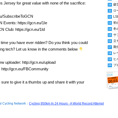
Jersey for great value with none of the sacrifice:
疲
ロ
.eu/SubscribeToGCN
LS
 Events: https://gcn.eu/1Ie
初
冬
CN Club: https://gcn.eu/1Id
サ
立
r time you have ever ridden? Do you think you could
期
mazing tech? Let us know in the comments below
レ
ヒ
ew uploader: http://gcn.eu/upload
プ
 http://gcn.eu/FBCommunity
 sure to give it a thumbs up and share it with your
Cycling Network：
Cycling 950km In 24 Hours - A World Record Attempt