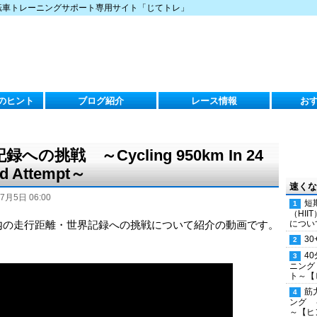
転車トレーニングサポート専用サイト「じてトレ」
のヒント
ブログ紹介
レース情報
お
への挑戦 ～Cycling 950km In 24
rd Attempt～
速くな
7月5日 06:00
短
（HI
4時間以内の走行距離・世界記録への挑戦について紹介の動画です。
につい
30
4
ニング
ト～【
筋
ング 
～【ヒ